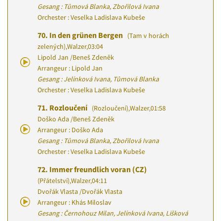
Gesang : Tůmová Blanka, Zbořilová Ivana
Orchester : Veselka Ladislava Kubeše
70.
In den grünen Bergen
(Tam v horách
zelených)
,
Walzer
,
03:04
Lipold Jan
/
Beneš Zdeněk
Arrangeur : Lipold Jan
Gesang : Jelínková Ivana, Tůmová Blanka
Orchester : Veselka Ladislava Kubeše
71.
Rozloučení
(Rozloučení)
,
Walzer
,
01:58
Doško Ada
/
Beneš Zdeněk
Arrangeur : Doško Ada
Gesang : Tůmová Blanka, Zbořilová Ivana
Orchester : Veselka Ladislava Kubeše
72.
Immer freundlich voran (CZ)
(Přátelství)
,
Walzer
,
04:11
Dvořák Vlasta
/
Dvořák Vlasta
Arrangeur : Khás Miloslav
Gesang : Černohouz Milan, Jelínková Ivana, Lišková