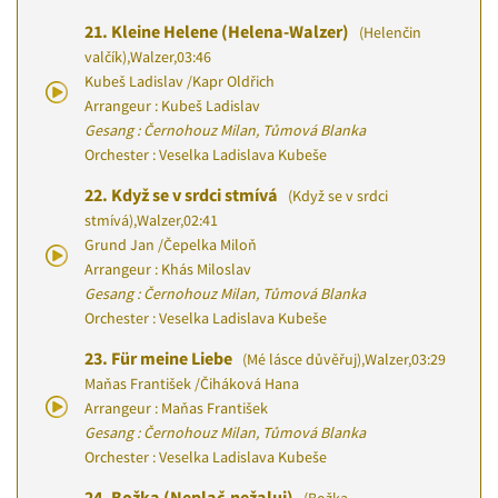
21.
Kleine Helene (Helena-Walzer)
(Helenčin
valčík)
,
Walzer
,
03:46
Kubeš Ladislav
/
Kapr Oldřich
Arrangeur : Kubeš Ladislav
Gesang : Černohouz Milan, Tůmová Blanka
Orchester : Veselka Ladislava Kubeše
22.
Když se v srdci stmívá
(Když se v srdci
stmívá)
,
Walzer
,
02:41
Grund Jan
/
Čepelka Miloň
Arrangeur : Khás Miloslav
Gesang : Černohouz Milan, Tůmová Blanka
Orchester : Veselka Ladislava Kubeše
23.
Für meine Liebe
(Mé lásce důvěřuj)
,
Walzer
,
03:29
Maňas František
/
Čiháková Hana
Arrangeur : Maňas František
Gesang : Černohouz Milan, Tůmová Blanka
Orchester : Veselka Ladislava Kubeše
24.
Božka (Neplač,nežaluj)