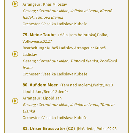
Arrangeur : Khás Miloslav
Gesang : Černohouz Milan, Jelínková Ivana, Klusoň
Radek, Tůmová Blanka
Orchester : Veselka Ladislava Kubeše
79.
Meine Taube
(Měla jsem holoubka)
,
Polka,
Volksweise
,
02:27
Bearbeitung : Kubeš Ladislav
,
Arrangeur : Kubeš
Ladislav
Gesang : Černohouz Milan, Tůmová Blanka, Zbořilová
Ivana
Orchester : Veselka Ladislava Kubeše
80.
Auf dem Meer
(Tam nad mořem)
,
Waltz
,
04:10
Lipold Jan
/
Beneš Zdeněk
Arrangeur : Lipold Jan
Gesang : Černohouz Milan, Jelínková Ivana, Tůmová
Blanka
Orchester : Veselka Ladislava Kubeše
81.
Unser Grossvater (CZ)
(Náš děda)
,
Polka
,
02:23