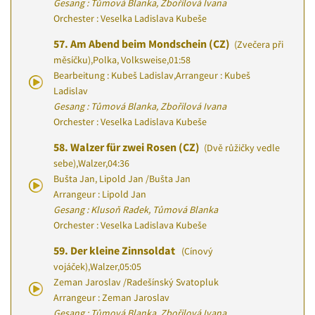
Gesang : Tůmová Blanka, Zbořilová Ivana
Orchester : Veselka Ladislava Kubeše
57.
Am Abend beim Mondschein (CZ)
(Zvečera při
měsíčku)
,
Polka, Volksweise
,
01:58
Bearbeitung : Kubeš Ladislav
,
Arrangeur : Kubeš
Ladislav
Gesang : Tůmová Blanka, Zbořilová Ivana
Orchester : Veselka Ladislava Kubeše
58.
Walzer für zwei Rosen (CZ)
(Dvě růžičky vedle
sebe)
,
Walzer
,
04:36
Bušta Jan, Lipold Jan
/
Bušta Jan
Arrangeur : Lipold Jan
Gesang : Klusoň Radek, Tůmová Blanka
Orchester : Veselka Ladislava Kubeše
59.
Der kleine Zinnsoldat
(Cínový
vojáček)
,
Walzer
,
05:05
Zeman Jaroslav
/
Radešínský Svatopluk
Arrangeur : Zeman Jaroslav
Gesang : Tůmová Blanka, Zbořilová Ivana