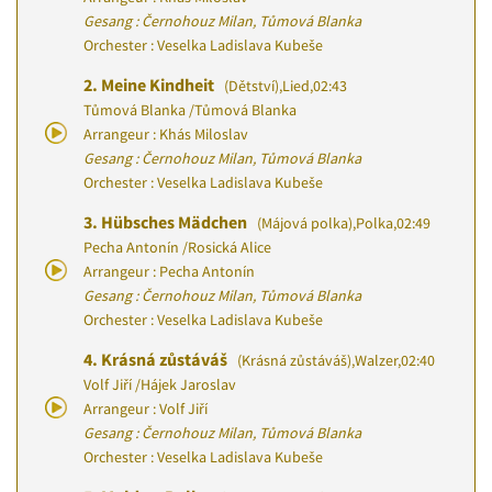
Gesang : Černohouz Milan, Tůmová Blanka
Orchester : Veselka Ladislava Kubeše
2.
Meine Kindheit
(Dětství)
,
Lied
,
02:43
Tůmová Blanka
/
Tůmová Blanka
Arrangeur : Khás Miloslav
Gesang : Černohouz Milan, Tůmová Blanka
Orchester : Veselka Ladislava Kubeše
3.
Hübsches Mädchen
(Májová polka)
,
Polka
,
02:49
Pecha Antonín
/
Rosická Alice
Arrangeur : Pecha Antonín
Gesang : Černohouz Milan, Tůmová Blanka
Orchester : Veselka Ladislava Kubeše
4.
Krásná zůstáváš
(Krásná zůstáváš)
,
Walzer
,
02:40
Volf Jiří
/
Hájek Jaroslav
Arrangeur : Volf Jiří
Gesang : Černohouz Milan, Tůmová Blanka
Orchester : Veselka Ladislava Kubeše