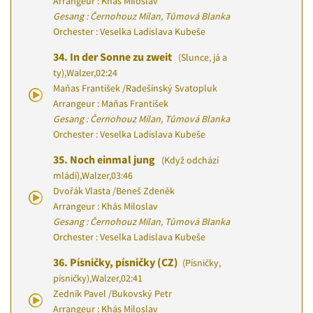
Arrangeur : Khás Miloslav
Gesang : Černohouz Milan, Tůmová Blanka
Orchester : Veselka Ladislava Kubeše
34.
In der Sonne zu zweit
(Slunce, já a
ty)
,
Walzer
,
02:24
Maňas František
/
Radešínský Svatopluk
Arrangeur : Maňas František
Gesang : Černohouz Milan, Tůmová Blanka
Orchester : Veselka Ladislava Kubeše
35.
Noch einmal jung
(Když odchází
mládí)
,
Walzer
,
03:46
Dvořák Vlasta
/
Beneš Zdeněk
Arrangeur : Khás Miloslav
Gesang : Černohouz Milan, Tůmová Blanka
Orchester : Veselka Ladislava Kubeše
36.
Písničky, písničky (CZ)
(Písničky,
písničky)
,
Walzer
,
02:41
Zedník Pavel
/
Bukovský Petr
Arrangeur : Khás Miloslav