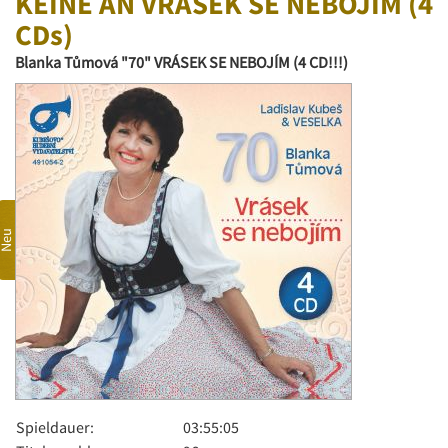
KEINE AN VRÁSEK SE NEBOJÍM (4
CDs)
Blanka Tůmová "70" VRÁSEK SE NEBOJÍM (4 CD!!!)
Neu
Spieldauer:
03:55:05