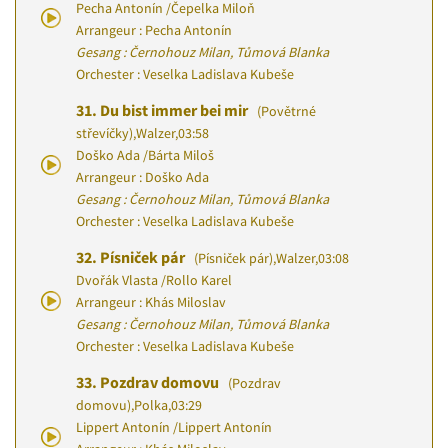
Pecha Antonín
/
Čepelka Miloň
Arrangeur : Pecha Antonín
Gesang : Černohouz Milan, Tůmová Blanka
Orchester : Veselka Ladislava Kubeše
31.
Du bist immer bei mir
(Povětrné
střevíčky)
,
Walzer
,
03:58
Doško Ada
/
Bárta Miloš
Arrangeur : Doško Ada
Gesang : Černohouz Milan, Tůmová Blanka
Orchester : Veselka Ladislava Kubeše
32.
Písniček pár
(Písniček pár)
,
Walzer
,
03:08
Dvořák Vlasta
/
Rollo Karel
Arrangeur : Khás Miloslav
Gesang : Černohouz Milan, Tůmová Blanka
Orchester : Veselka Ladislava Kubeše
33.
Pozdrav domovu
(Pozdrav
domovu)
,
Polka
,
03:29
Lippert Antonín
/
Lippert Antonín