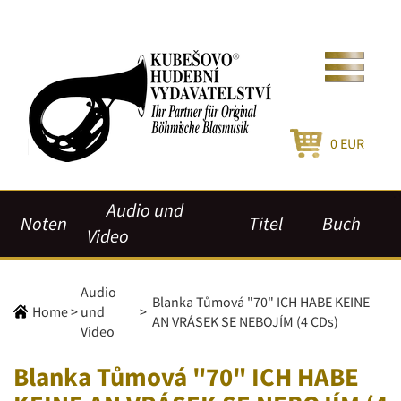
0
EUR
Audio und
Noten
Titel
Buch
Video
Audio
Blanka Tůmová "70" ICH HABE KEINE
Home
>
und
>
AN VRÁSEK SE NEBOJÍM (4 CDs)
Video
Blanka Tůmová "70" ICH HABE