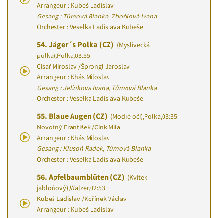
Arrangeur : Kubeš Ladislav
Gesang : Tůmová Blanka, Zbořilová Ivana
Orchester : Veselka Ladislava Kubeše
54.
Jäger´s Polka (CZ)
(Myslivecká
polka)
,
Polka
,
03:55
Císař Miroslav
/
Šprongl Jaroslav
Arrangeur : Khás Miloslav
Gesang : Jelínková Ivana, Tůmová Blanka
Orchester : Veselka Ladislava Kubeše
55.
Blaue Augen (CZ)
(Modré oči)
,
Polka
,
03:35
Novotný František
/
Cink Míla
Arrangeur : Khás Miloslav
Gesang : Klusoň Radek, Tůmová Blanka
Orchester : Veselka Ladislava Kubeše
56.
Apfelbaumblüten (CZ)
(Kvítek
jabloňový)
,
Walzer
,
02:53
Kubeš Ladislav
/
Kořínek Václav
Arrangeur : Kubeš Ladislav