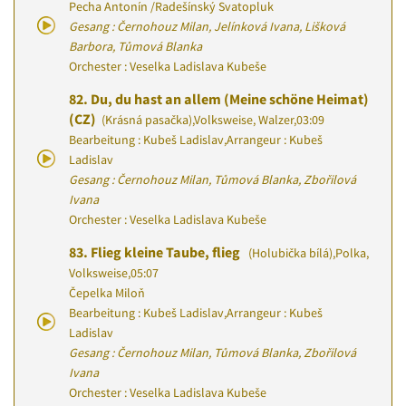
Pecha Antonín
/
Radešínský Svatopluk
Gesang : Černohouz Milan, Jelínková Ivana, Lišková
Barbora, Tůmová Blanka
Orchester : Veselka Ladislava Kubeše
82.
Du, du hast an allem (Meine schöne Heimat)
(CZ)
(Krásná pasačka)
,
Volksweise, Walzer
,
03:09
Bearbeitung : Kubeš Ladislav
,
Arrangeur : Kubeš
Ladislav
Gesang : Černohouz Milan, Tůmová Blanka, Zbořilová
Ivana
Orchester : Veselka Ladislava Kubeše
83.
Flieg kleine Taube, flieg
(Holubička bílá)
,
Polka,
Volksweise
,
05:07
Čepelka Miloň
Bearbeitung : Kubeš Ladislav
,
Arrangeur : Kubeš
Ladislav
Gesang : Černohouz Milan, Tůmová Blanka, Zbořilová
Ivana
Orchester : Veselka Ladislava Kubeše