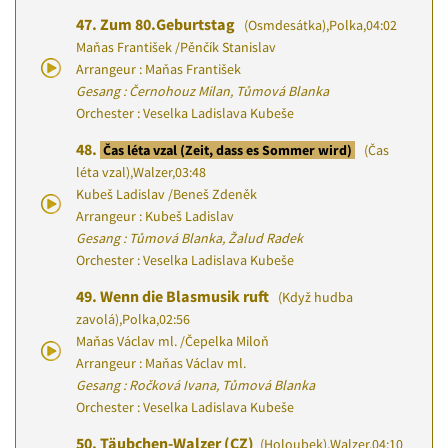
47.
Zum 80.Geburtstag
(Osmdesátka)
,
Polka
,
04:02
Maňas František
/
Pěnčík Stanislav
Arrangeur : Maňas František
Gesang : Černohouz Milan, Tůmová Blanka
Orchester : Veselka Ladislava Kubeše
48.
Čas léta vzal (Zeit, dass es Sommer wird)
(Čas
léta vzal)
,
Walzer
,
03:48
Kubeš Ladislav
/
Beneš Zdeněk
Arrangeur : Kubeš Ladislav
Gesang : Tůmová Blanka, Žalud Radek
Orchester : Veselka Ladislava Kubeše
49.
Wenn die Blasmusik ruft
(Když hudba
zavolá)
,
Polka
,
02:56
Maňas Václav ml.
/
Čepelka Miloň
Arrangeur : Maňas Václav ml.
Gesang : Ročková Ivana, Tůmová Blanka
Orchester : Veselka Ladislava Kubeše
50.
Täubchen-Walzer (CZ)
(Holoubek)
,
Walzer
,
04:10