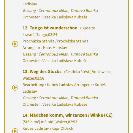
Ladislav
Gesang : Černohouz Milan, Tůmová Blanka
Orchester : Veselka Ladislava Kubeše
12.
Tango ist wunderschön
(Bude to
krásné)
,
Tango
,
03:24
Procházka Standa
/
Procházka Standa
Arrangeur : Khás Miloslav
Gesang : Černohouz Milan, Tůmová Blanka
Orchester : Veselka Ladislava Kubeše
13.
Weg des Glücks
(Cestička štěstí)
,
Volksweise,
Walzer
,
02:58
Bearbeitung : Kubeš Ladislav
,
Arrangeur : Kubeš
Ladislav
Gesang : Černohouz Milan, Tůmová Blanka
Orchester : Veselka Ladislava Kubeše
14.
Mädchen komm, wir tanzen / Winke (CZ)
(Stále měj mě rád)
,
Walzer
,
02:53
Kubeš Ladislav
/
Kapr Oldřich