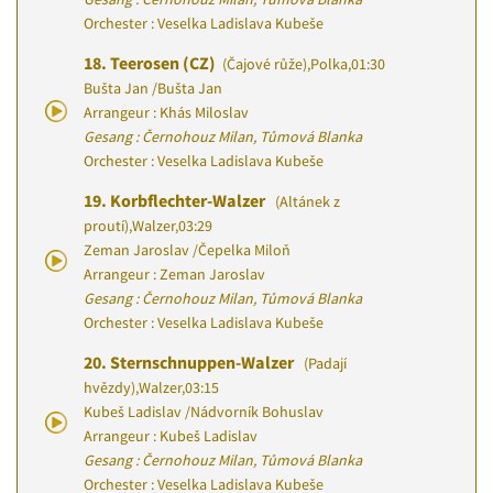
Orchester : Veselka Ladislava Kubeše
18.
Teerosen (CZ)
(Čajové růže)
,
Polka
,
01:30
Bušta Jan
/
Bušta Jan
Arrangeur : Khás Miloslav
Gesang : Černohouz Milan, Tůmová Blanka
Orchester : Veselka Ladislava Kubeše
19.
Korbflechter-Walzer
(Altánek z
proutí)
,
Walzer
,
03:29
Zeman Jaroslav
/
Čepelka Miloň
Arrangeur : Zeman Jaroslav
Gesang : Černohouz Milan, Tůmová Blanka
Orchester : Veselka Ladislava Kubeše
20.
Sternschnuppen-Walzer
(Padají
hvězdy)
,
Walzer
,
03:15
Kubeš Ladislav
/
Nádvorník Bohuslav
Arrangeur : Kubeš Ladislav
Gesang : Černohouz Milan, Tůmová Blanka
Orchester : Veselka Ladislava Kubeše