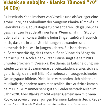
Vrásek se nebojím - Blanka Tůmová "70"
(4 CDs)
Es ist mir als Kapellmeister von Veselka und als Verleger eine
große Ehre, das Soloalbum der Sängerin Blanka Tůmová zur
Feier ihres 70. Geburtstages zu präsentieren. Ich glaube, das
geschieht zur Freude all ihrer Fans. Wenn ich ihr im Studio
oder auf einer Konzertbühne beim Singen zuhöre, freue ich
mich, dass sie in allen Stilrichtungen bewandert und
authentisch ist – wie in jungen Jahren. Sie ist nicht nur
äußerst zuverlässig, das Leben auf der Bühne als Sängerin
hält sich jung. Nach einer kurzen Pause singt sie seit 1989
ununterbrochen mit Veselka. Die damalige Entscheidung, sie
wieder zu einer Zusammenarbeit einzuladen, erwies sich als
goldrichtig, da sie mit Milan Černohouz ein ausgezeichnetes
Gesangspaar bildete. Die beiden verstanden sich nicht nur
musikalisch, sondern auch menschlich. Ihre Auftritte kamen
beim Publikum immer sehr gut an. Leider verstarb Milan im
Jahr 2020. Aber Blanka macht weiter. Gemeinsam mit Ivana
Ročková sowie unseren jungen Männern Lubomír Jech, Radek
Klusoň und Radek Žalud sorgt sie weiterhin für einen