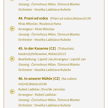
Gesang : Černohouz Milan, Tůmová Blanka
Orchester : Veselka Ladislava Kubeše
44.
Prani od srdce
(Přání od srdce)
,
Walzer
,
01:59
Khás Miloslav
/
Koubová Hana
Arrangeur : Khás Miloslav
Gesang : Černohouz Milan, Tůmová Blanka
Orchester : Veselka Ladislava Kubeše
45.
In der Kaserne (CZ)
(Třeboňská
kasárna)
,
Volksweise, Walzer
,
03:13
Bearbeitung : Lipold Jan
,
Arrangeur : Lipold Jan
Gesang : Černohouz Milan, Tůmová Blanka
Orchester : Veselka Ladislava Kubeše
46.
In unserer Mühle (CZ)
(Na našem
mlýně)
,
Walzer
,
03:46
Kubeš Ladislav
/
Dvořák Jaroslav
Arrangeur : Kubeš Ladislav
Gesang : Černohouz Milan, Tůmová Blanka
Orchester : Veselka Ladislava Kubeše