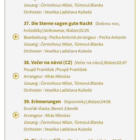
Gesang : Černohouz Milan, Tůmová Blanka
Orchester : Veselka Ladislava Kubeše
37.
Die Sterne sagen gute Nacht
(Dobrou noc,
hvězdičky)
,
Volksweise, Walzer
,
02:25
Bearbeitung : Pecha Antonín
,
Arrangeur : Pecha Antonín
Gesang : Černohouz Milan, Tůmová Blanka
Orchester : Veselka Ladislava Kubeše
38.
Večer na návsi (CZ)
(Večer na návsi)
,
Walzer
,
02:47
Poupě František
/
Poupě František
Arrangeur : Khás Miloslav
Gesang : Černohouz Milan, Tůmová Blanka
Orchester : Veselka Ladislava Kubeše
39.
Erinnerungen
(Vzpomínky)
,
Walzer
,
04:06
Dvořák Vlasta
/
Beneš Zdeněk
Arrangeur : Khás Miloslav
Gesang : Černohouz Milan, Tůmová Blanka
Orchester : Veselka Ladislava Kubeše