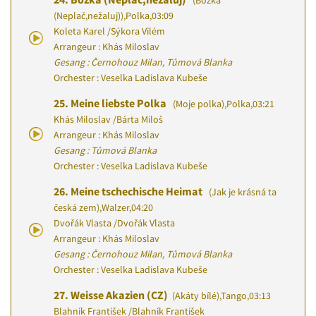
(Božka
(Neplač,nežaluj))
,
Polka
,
03:09
Koleta Karel
/
Sýkora Vilém
Arrangeur : Khás Miloslav
Gesang : Černohouz Milan, Tůmová Blanka
Orchester : Veselka Ladislava Kubeše
25.
Meine liebste Polka
(Moje polka)
,
Polka
,
03:21
Khás Miloslav
/
Bárta Miloš
Arrangeur : Khás Miloslav
Gesang : Tůmová Blanka
Orchester : Veselka Ladislava Kubeše
26.
Meine tschechische Heimat
(Jak je krásná ta
česká zem)
,
Walzer
,
04:20
Dvořák Vlasta
/
Dvořák Vlasta
Arrangeur : Khás Miloslav
Gesang : Černohouz Milan, Tůmová Blanka
Orchester : Veselka Ladislava Kubeše
27.
Weisse Akazien (CZ)
(Akáty bílé)
,
Tango
,
03:13
Blahník František
/
Blahník František