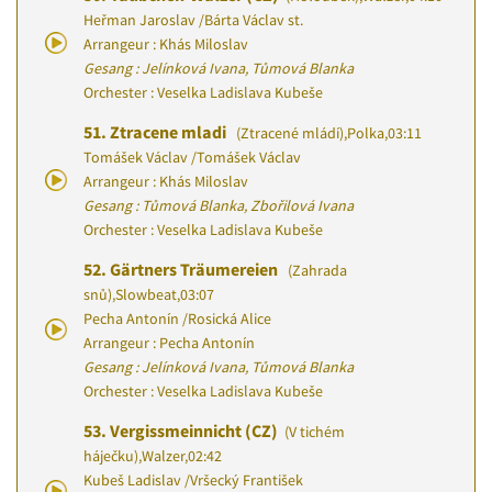
Heřman Jaroslav
/
Bárta Václav st.
Arrangeur : Khás Miloslav
Gesang : Jelínková Ivana, Tůmová Blanka
Orchester : Veselka Ladislava Kubeše
51.
Ztracene mladi
(Ztracené mládí)
,
Polka
,
03:11
Tomášek Václav
/
Tomášek Václav
Arrangeur : Khás Miloslav
Gesang : Tůmová Blanka, Zbořilová Ivana
Orchester : Veselka Ladislava Kubeše
52.
Gärtners Träumereien
(Zahrada
snů)
,
Slowbeat
,
03:07
Pecha Antonín
/
Rosická Alice
Arrangeur : Pecha Antonín
Gesang : Jelínková Ivana, Tůmová Blanka
Orchester : Veselka Ladislava Kubeše
53.
Vergissmeinnicht (CZ)
(V tichém
háječku)
,
Walzer
,
02:42
Kubeš Ladislav
/
Vršecký František