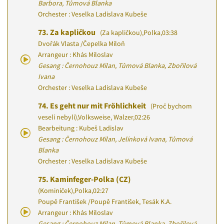
Barbora, Tůmová Blanka
Orchester : Veselka Ladislava Kubeše
73.
Za kapličkou
(Za kapličkou)
,
Polka
,
03:38
Dvořák Vlasta
/
Čepelka Miloň
Arrangeur : Khás Miloslav
Gesang : Černohouz Milan, Tůmová Blanka, Zbořilová
Ivana
Orchester : Veselka Ladislava Kubeše
74.
Es geht nur mit Fröhlichkeit
(Proč bychom
veselí nebyli)
,
Volksweise, Walzer
,
02:26
Bearbeitung : Kubeš Ladislav
Gesang : Černohouz Milan, Jelínková Ivana, Tůmová
Blanka
Orchester : Veselka Ladislava Kubeše
75.
Kaminfeger-Polka (CZ)
(Kominíček)
,
Polka
,
02:27
Poupě František
/
Poupě František, Tesák K.A.
Arrangeur : Khás Miloslav
Gesang : Černohouz Milan, Tůmová Blanka, Zbořilová