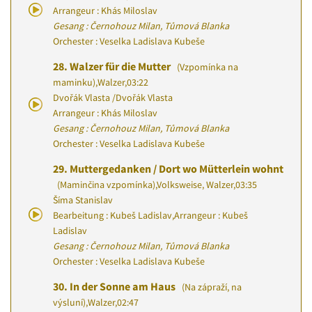
Arrangeur : Khás Miloslav
Gesang : Černohouz Milan, Tůmová Blanka
Orchester : Veselka Ladislava Kubeše
28.
Walzer für die Mutter
(Vzpomínka na
maminku)
,
Walzer
,
03:22
Dvořák Vlasta
/
Dvořák Vlasta
Arrangeur : Khás Miloslav
Gesang : Černohouz Milan, Tůmová Blanka
Orchester : Veselka Ladislava Kubeše
29.
Muttergedanken / Dort wo Mütterlein wohnt
(Maminčina vzpomínka)
,
Volksweise, Walzer
,
03:35
Šíma Stanislav
Bearbeitung : Kubeš Ladislav
,
Arrangeur : Kubeš
Ladislav
Gesang : Černohouz Milan, Tůmová Blanka
Orchester : Veselka Ladislava Kubeše
30.
In der Sonne am Haus
(Na zápraží, na
výsluní)
,
Walzer
,
02:47