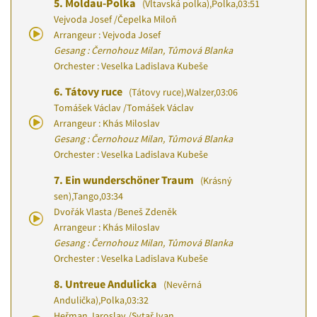
5.
Moldau-Polka
(Vltavská polka)
,
Polka
,
03:51
Vejvoda Josef
/
Čepelka Miloň
Arrangeur : Vejvoda Josef
Gesang : Černohouz Milan, Tůmová Blanka
Orchester : Veselka Ladislava Kubeše
6.
Tátovy ruce
(Tátovy ruce)
,
Walzer
,
03:06
Tomášek Václav
/
Tomášek Václav
Arrangeur : Khás Miloslav
Gesang : Černohouz Milan, Tůmová Blanka
Orchester : Veselka Ladislava Kubeše
7.
Ein wunderschöner Traum
(Krásný
sen)
,
Tango
,
03:34
Dvořák Vlasta
/
Beneš Zdeněk
Arrangeur : Khás Miloslav
Gesang : Černohouz Milan, Tůmová Blanka
Orchester : Veselka Ladislava Kubeše
8.
Untreue Andulicka
(Nevěrná
Andulička)
,
Polka
,
03:32
Heřman Jaroslav
/
Sytař Ivan