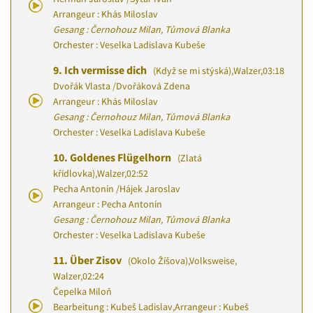
Arrangeur : Khás Miloslav
Gesang : Černohouz Milan, Tůmová Blanka
Orchester : Veselka Ladislava Kubeše
9.
Ich vermisse dich
(Když se mi stýská)
,
Walzer
,
03:18
Dvořák Vlasta
/
Dvořáková Zdena
Arrangeur : Khás Miloslav
Gesang : Černohouz Milan, Tůmová Blanka
Orchester : Veselka Ladislava Kubeše
10.
Goldenes Flügelhorn
(Zlatá
křídlovka)
,
Walzer
,
02:52
Pecha Antonín
/
Hájek Jaroslav
Arrangeur : Pecha Antonín
Gesang : Černohouz Milan, Tůmová Blanka
Orchester : Veselka Ladislava Kubeše
11.
Über Zisov
(Okolo Žíšova)
,
Volksweise,
Walzer
,
02:24
Čepelka Miloň
Bearbeitung : Kubeš Ladislav
,
Arrangeur : Kubeš