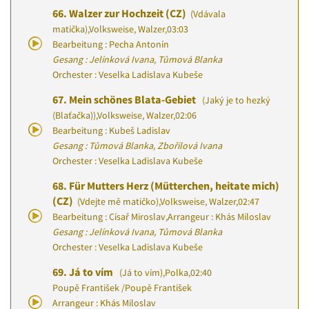
66.
Walzer zur Hochzeit (CZ)
(Vdávala
matička)
,
Volksweise, Walzer
,
03:03
Bearbeitung : Pecha Antonín
Gesang : Jelínková Ivana, Tůmová Blanka
Orchester : Veselka Ladislava Kubeše
67.
Mein schönes Blata-Gebiet
(Jaký je to hezký
(Blaťačka))
,
Volksweise, Walzer
,
02:06
Bearbeitung : Kubeš Ladislav
Gesang : Tůmová Blanka, Zbořilová Ivana
Orchester : Veselka Ladislava Kubeše
68.
Für Mutters Herz (Mütterchen, heitate mich)
(CZ)
(Vdejte mě matičko)
,
Volksweise, Walzer
,
02:47
Bearbeitung : Císař Miroslav
,
Arrangeur : Khás Miloslav
Gesang : Jelínková Ivana, Tůmová Blanka
Orchester : Veselka Ladislava Kubeše
69.
Já to vím
(Já to vím)
,
Polka
,
02:40
Poupě František
/
Poupě František
Arrangeur : Khás Miloslav