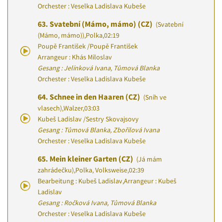
Orchester : Veselka Ladislava Kubeše
63.
Svatební (Mámo, mámo) (CZ)
(Svatební
(Mámo, mámo))
,
Polka
,
02:19
Poupě František
/
Poupě František
Arrangeur : Khás Miloslav
Gesang : Jelínková Ivana, Tůmová Blanka
Orchester : Veselka Ladislava Kubeše
64.
Schnee in den Haaren (CZ)
(Sníh ve
vlasech)
,
Walzer
,
03:03
Kubeš Ladislav
/
Sestry Skovajsovy
Gesang : Tůmová Blanka, Zbořilová Ivana
Orchester : Veselka Ladislava Kubeše
65.
Mein kleiner Garten (CZ)
(Já mám
zahrádečku)
,
Polka, Volksweise
,
02:39
Bearbeitung : Kubeš Ladislav
,
Arrangeur : Kubeš
Ladislav
Gesang : Ročková Ivana, Tůmová Blanka
Orchester : Veselka Ladislava Kubeše