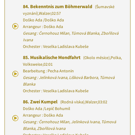
84.
Bekenntnis zum Böhmerwald
(Šumavské
vyznání)
,
Walzer
,
02:57
Doško Ada
/
Doško Ada
Arrangeur : Doško Ada
Gesang : Černohouz Milan, Tůmová Blanka, Zbořilová
Ivana
Orchester : Veselka Ladislava Kubeše
85.
Musikalische Mondfahrt
(Okolo měsíce)
,
Polka,
Volksweise
,
02:01
Bearbeitung : Pecha Antonín
Gesang : Jelínková Ivana, Lišková Barbora, Tůmová
Blanka
Orchester : Veselka Ladislava Kubeše
86.
Zwei Kumpel
(Rodná víska)
,
Walzer
,
03:02
Doško Ada
/
Lepič Bohumil
Arrangeur : Doško Ada
Gesang : Černohouz Milan, Jelínková Ivana, Tůmová
Blanka, Zbořilová Ivana