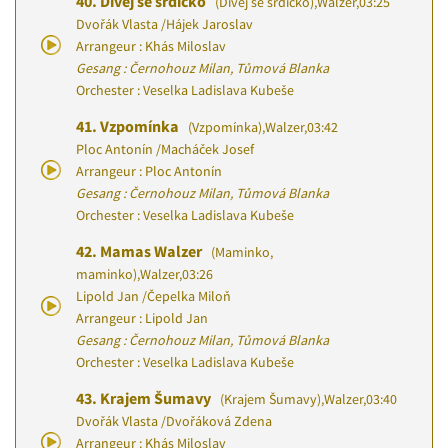
40.
Dívej se srdíčko
(Dívej se srdíčko)
,
Walzer
,
03:25
Dvořák Vlasta
/
Hájek Jaroslav
Arrangeur : Khás Miloslav
Gesang : Černohouz Milan, Tůmová Blanka
Orchester : Veselka Ladislava Kubeše
41.
Vzpomínka
(Vzpomínka)
,
Walzer
,
03:42
Ploc Antonín
/
Macháček Josef
Arrangeur : Ploc Antonín
Gesang : Černohouz Milan, Tůmová Blanka
Orchester : Veselka Ladislava Kubeše
42.
Mamas Walzer
(Maminko,
maminko)
,
Walzer
,
03:26
Lipold Jan
/
Čepelka Miloň
Arrangeur : Lipold Jan
Gesang : Černohouz Milan, Tůmová Blanka
Orchester : Veselka Ladislava Kubeše
43.
Krajem Šumavy
(Krajem Šumavy)
,
Walzer
,
03:40
Dvořák Vlasta
/
Dvořáková Zdena
Arrangeur : Khás Miloslav