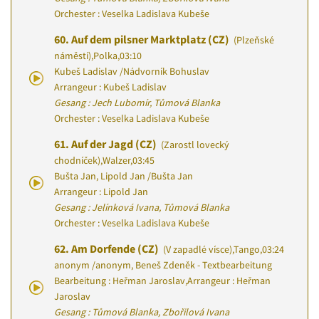
Orchester : Veselka Ladislava Kubeše
60.
Auf dem pilsner Marktplatz (CZ)
(Plzeňské
náměstí)
,
Polka
,
03:10
Kubeš Ladislav
/
Nádvorník Bohuslav
Arrangeur : Kubeš Ladislav
Gesang : Jech Lubomír, Tůmová Blanka
Orchester : Veselka Ladislava Kubeše
61.
Auf der Jagd (CZ)
(Zarostl lovecký
chodníček)
,
Walzer
,
03:45
Bušta Jan, Lipold Jan
/
Bušta Jan
Arrangeur : Lipold Jan
Gesang : Jelínková Ivana, Tůmová Blanka
Orchester : Veselka Ladislava Kubeše
62.
Am Dorfende (CZ)
(V zapadlé vísce)
,
Tango
,
03:24
anonym
/
anonym, Beneš Zdeněk - Textbearbeitung
Bearbeitung : Heřman Jaroslav
,
Arrangeur : Heřman
Jaroslav
Gesang : Tůmová Blanka, Zbořilová Ivana