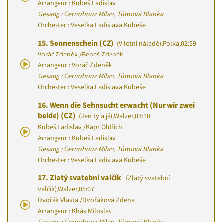
Arrangeur : Kubeš Ladislav
Gesang : Černohouz Milan, Tůmová Blanka
Orchester : Veselka Ladislava Kubeše
15.
Sonnenschein (CZ)
(V letní náladě)
,
Polka
,
02:59
Voráč Zdeněk
/
Beneš Zdeněk
Arrangeur : Voráč Zdeněk
Gesang : Černohouz Milan, Tůmová Blanka
Orchester : Veselka Ladislava Kubeše
16.
Wenn die Sehnsucht erwacht (Nur wir zwei
beide) (CZ)
(Jen ty a já)
,
Walzer
,
03:10
Kubeš Ladislav
/
Kapr Oldřich
Arrangeur : Kubeš Ladislav
Gesang : Černohouz Milan, Tůmová Blanka
Orchester : Veselka Ladislava Kubeše
17.
Zlatý svatební valčík
(Zlatý svatební
valčík)
,
Walzer
,
05:07
Dvořák Vlasta
/
Dvořáková Zdena
Arrangeur : Khás Miloslav
Gesang : Černohouz Milan, Tůmová Blanka