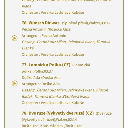
Ivana
Orchester : Veselka Ladislava Kubeše
76.
Wünsch Dir was
(Splněná přání)
,
Walzer
,
03:05
Pecha Antonín
/
Rosická Alice
Arrangeur : Pecha Antonín
Gesang : Černohouz Milan, Jelínková Ivana, Tůmová
Blanka
Orchester : Veselka Ladislava Kubeše
77.
Lomnicka Polka (CZ)
(Lomnická
polka)
,
Polka
,
03:37
Doško Ada
/
Doško Ada
Arrangeur : Doško Ada
Gesang : Černohouz Milan, Jelínková Ivana, Klusoň
Radek, Tůmová Blanka, Zbořilová Ivana
Orchester : Veselka Ladislava Kubeše
78.
Dve ruze (Vykvetly dve ruze) (CZ)
(Dvě růže
(Vykvetly dvě růže))
,
Walzer
,
02:14
Bušta Jan, Khás Miloslav
/
Bušta Jan