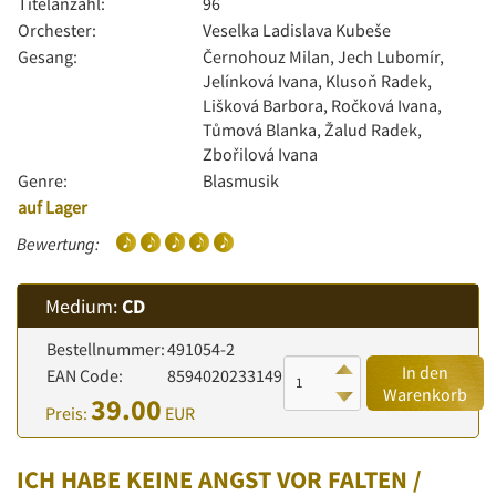
Titelanzahl:
96
Orchester:
Veselka Ladislava Kubeše
Gesang:
Černohouz Milan, Jech Lubomír,
Jelínková Ivana, Klusoň Radek,
Lišková Barbora, Ročková Ivana,
Tůmová Blanka, Žalud Radek,
Zbořilová Ivana
Genre:
Blasmusik
auf Lager
Bewertung:
Medium:
CD
Bestellnummer:
491054-2
In den
EAN Code:
8594020233149
Warenkorb
39.00
Preis:
EUR
ICH HABE KEINE ANGST VOR FALTEN /