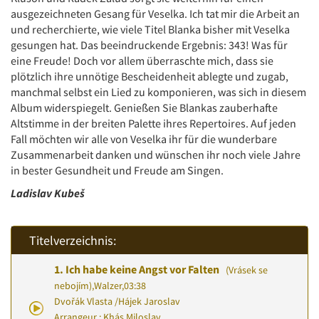
ausgezeichneten Gesang für Veselka. Ich tat mir die Arbeit an
und recherchierte, wie viele Titel Blanka bisher mit Veselka
gesungen hat. Das beeindruckende Ergebnis: 343! Was für
eine Freude! Doch vor allem überraschte mich, dass sie
plötzlich ihre unnötige Bescheidenheit ablegte und zugab,
manchmal selbst ein Lied zu komponieren, was sich in diesem
Album widerspiegelt. Genießen Sie Blankas zauberhafte
Altstimme in der breiten Palette ihres Repertoires. Auf jeden
Fall möchten wir alle von Veselka ihr für die wunderbare
Zusammenarbeit danken und wünschen ihr noch viele Jahre
in bester Gesundheit und Freude am Singen.
Ladislav Kubeš
Titelverzeichnis:
1.
Ich habe keine Angst vor Falten
(Vrásek se
nebojím)
,
Walzer
,
03:38
Dvořák Vlasta
/
Hájek Jaroslav
Arrangeur : Khás Miloslav