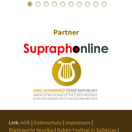
Partner
Link:
AGB
|
Datenschutz
|
Impressum
|
Blaskapelle Veselka
|
Kubeš-Festival in Soběslav
|