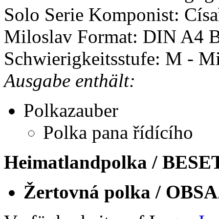
Solo Serie
Komponist: Císa
Miloslav
Format: DIN A4
B
Schwierigkeitsstufe: M - Mi
Ausgabe enthält:
Polkazauber
Polka pana řídícího
Heimatlandpolka / BES
Žertovná polka / OBS