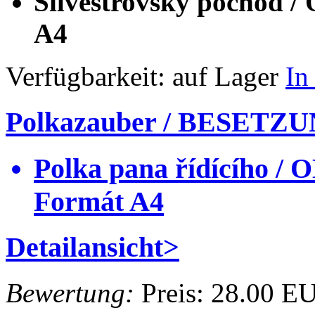
Silvestrovský pochod
A4
Verfügbarkeit:
auf Lager
In
Polkazauber / BESETZ
Polka pana řídícího 
Formát A4
Detailansicht>
Bewertung:
Preis:
28.00 E