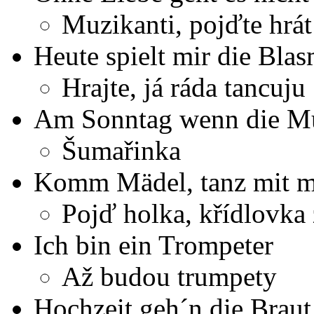
Muzikanti, pojďte hrát
Heute spielt mir die Bla
Hrajte, já ráda tancuju
Am Sonntag wenn die Mu
Šumařinka
Komm Mädel, tanz mit m
Pojď holka, křídlovka
Ich bin ein Trompeter
Až budou trumpety
Hochzeit geh´n die Braut