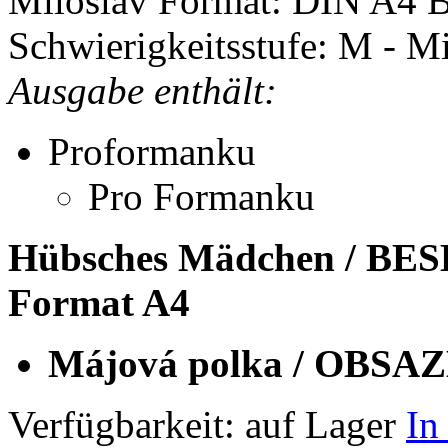
Miloslav
Format: DIN A4
B
Schwierigkeitsstufe: M - Mi
Ausgabe enthält:
Proformanku
Pro Formanku
Hübsches Mädchen / B
Format A4
Májová polka / OBSAZ
Verfügbarkeit:
auf Lager
In