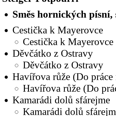
Směs hornických písní,
Cestička k Mayerovce
Cestička k Mayerovce
Děvčátko z Ostravy
Děvčátko z Ostravy
Havířova růže (Do práce 
Havířova růže (Do prá
Kamarádi dolů sfárejme
Kamarádi dolů sfárejm