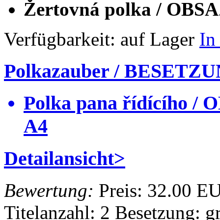
Žertovná polka / OBS
Verfügbarkeit:
auf Lager
In
Polkazauber / BESETZU
Polka pana řídícího 
A4
Detailansicht>
Bewertung:
Preis:
32.00 E
Titelanzahl: 2
Besetzung: g