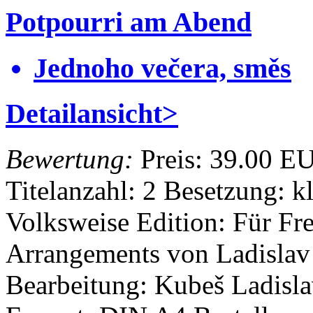
Potpourri am Abend
Jednoho večera, směs
Detailansicht>
Bewertung:
Preis:
39.00 E
Titelanzahl: 2
Besetzung: k
Volksweise
Edition: Für F
Arrangements von Ladisla
Bearbeitung: Kubeš Ladisl