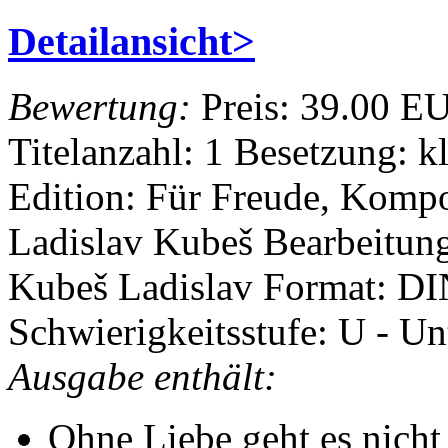
Detailansicht>
Bewertung:
Preis:
39.00 E
Titelanzahl: 1
Besetzung: k
Edition: Für Freude, Komp
Ladislav Kubeš
Bearbeitun
Kubeš Ladislav
Format: D
Schwierigkeitsstufe: U - Un
Ausgabe enthält:
Ohne Liebe geht es nicht