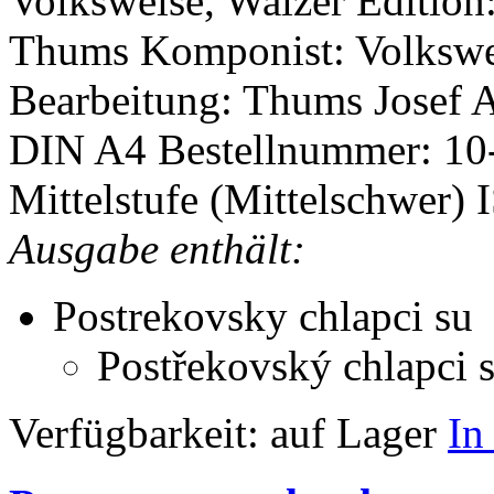
Volksweise, Walzer
Edition
Thums
Komponist: Volksw
Bearbeitung: Thums Josef
A
DIN A4
Bestellnummer: 1
Mittelstufe (Mittelschwer)
Ausgabe enthält:
Postrekovsky chlapci su
Postřekovský chlapci 
Verfügbarkeit:
auf Lager
In