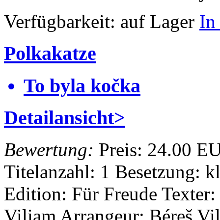
Verfügbarkeit:
auf Lager
In
Polkakatze
To byla kočka
Detailansicht>
Bewertung:
Preis:
24.00 E
Titelanzahl: 1
Besetzung: k
Edition: Für Freude
Texter:
Viliam
Arrangeur: Béreš V