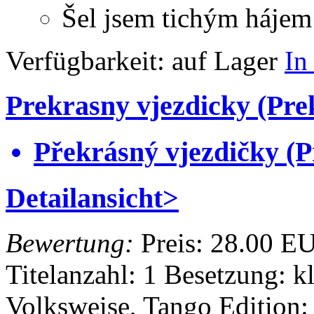
Šel jsem tichým hájem
Verfügbarkeit:
auf Lager
In
Prekrasny vjezdicky (Pre
Překrásný vjezdičky (P
Detailansicht>
Bewertung:
Preis:
28.00 E
Titelanzahl: 1
Besetzung: k
Volksweise, Tango
Edition