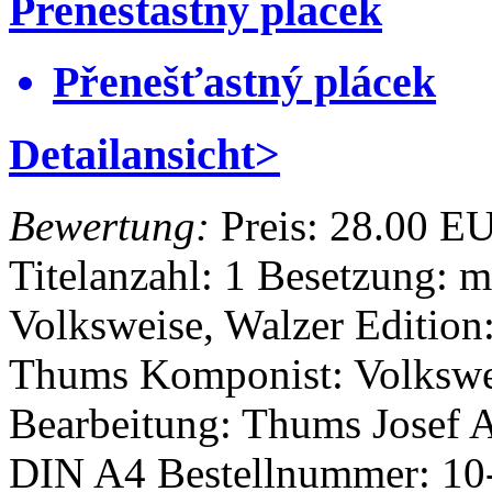
Prenestastny placek
Přenešťastný plácek
Detailansicht>
Bewertung:
Preis:
28.00 E
Titelanzahl: 1
Besetzung: m
Volksweise, Walzer
Edition
Thums
Komponist: Volksw
Bearbeitung: Thums Josef
A
DIN A4
Bestellnummer: 1