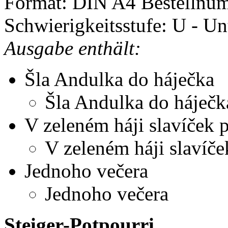
Format: DIN A4
Bestellnu
Schwierigkeitsstufe: U - Un
Ausgabe enthält:
Šla Andulka do háječka
Šla Andulka do háječk
V zeleném háji slavíček p
V zeleném háji slavíče
Jednoho večera
Jednoho večera
Steiger-Potpourri