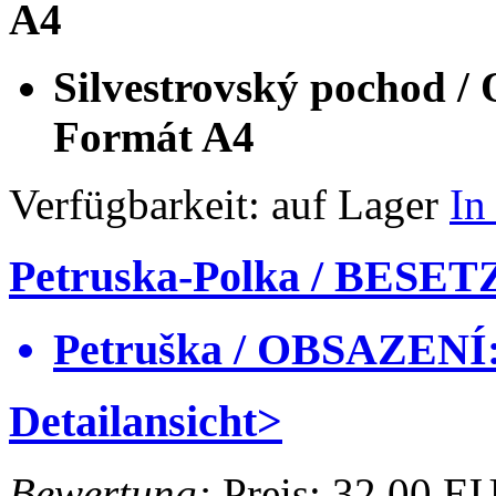
A4
Silvestrovský pochod
Formát A4
Verfügbarkeit:
auf Lager
In
Petruska-Polka / BESE
Petruška / OBSAZENÍ
Detailansicht>
Bewertung:
Preis:
32.00 E