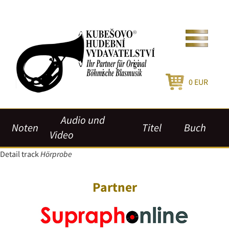
0
EUR
Audio und
Noten
Titel
Buch
Video
Detail track
Hörprobe
Partner