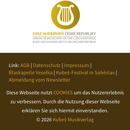
Link:
AGB
|
Datenschutz
|
Impressum
|
Blaskapelle Veselka
|
Kubeš-Festival in Soběslav
|
Abmeldung vom Newsletter
Diese Webseite nutzt
COOKIES
um das Nutzererlebnis
zu verbessern. Durch die Nutzung dieser Webseite
erklären Sie sich hiermit einverstanden.
© 2026
Kubeš Musikverlag