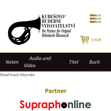
0
EUR
Audio und
Noten
Titel
Buch
Video
Detail track
Hörprobe
Partner