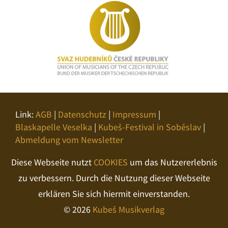
Link:
AGB
|
Datenschutz
|
Impressum
|
Blaskapelle Veselka
|
Kubeš-Festival in Soběslav
|
Abmeldung vom Newsletter
Diese Webseite nutzt
COOKIES
um das Nutzererlebnis
zu verbessern. Durch die Nutzung dieser Webseite
erklären Sie sich hiermit einverstanden.
© 2026
Kubeš Musikverlag