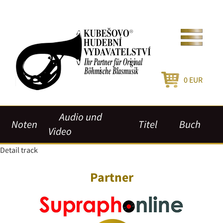
0
EUR
Audio und
Noten
Titel
Buch
Video
Detail track
Partner