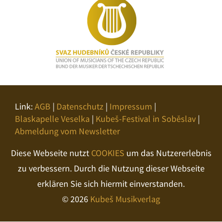
Link:
AGB
|
Datenschutz
|
Impressum
|
Blaskapelle Veselka
|
Kubeš-Festival in Soběslav
|
Abmeldung vom Newsletter
Diese Webseite nutzt
COOKIES
um das Nutzererlebnis
zu verbessern. Durch die Nutzung dieser Webseite
erklären Sie sich hiermit einverstanden.
© 2026
Kubeš Musikverlag