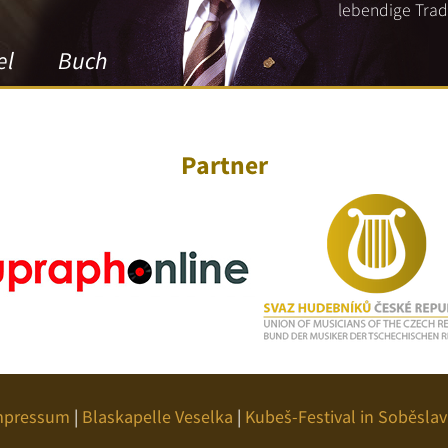
lebendige Tradi
el
Buch
Partner
mpressum
|
Blaskapelle Veselka
|
Kubeš-Festival in Soběslav