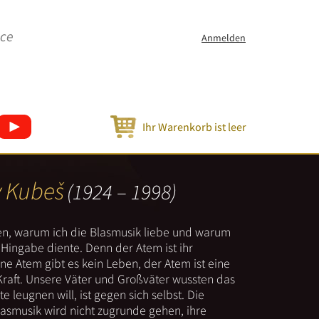
ice
Anmelden
Ihr Warenkorb ist leer
v Kubeš
(1924 – 1998)
nen, warum ich die Blasmusik liebe und warum
er Hingabe diente. Denn der Atem ist ihr
e Atem gibt es kein Leben, der Atem ist eine
Kraft. Unsere Väter und Großväter wussten das
e leugnen will, ist gegen sich selbst. Die
lasmusik wird nicht zugrunde gehen, ihre