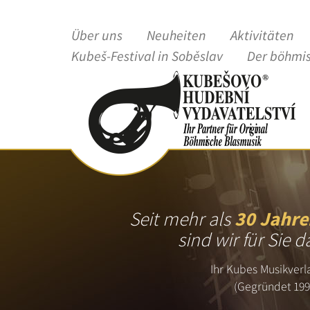
Über uns
Neuheiten
Aktivitäten
Kubeš-Festival in Soběslav
Der böhmi
Seit mehr als
30 Jahre
sind wir für Sie d
Ihr Kubes Musikverl
(Gegründet 199