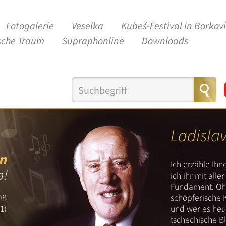
Fotogalerie
Veselka
Kubeš-Festival in Borkov
sche Traum
Supraphonline
Downloads
Ladisla
n
Ich erzähle Ih
a!
ich ihr mit all
Fundament. Ohn
ag
schöpferische 
und wer es heut
1)
tschechische B