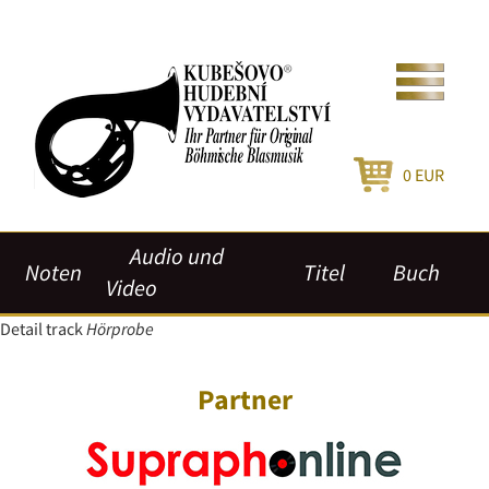
0
EUR
Audio und
Noten
Titel
Buch
Video
Detail track
Hörprobe
Partner