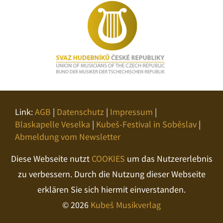
Link:
AGB
|
Datenschutz
|
Impressum
|
Blaskapelle Veselka
|
Kubeš-Festival in Soběslav
|
Abmeldung vom Newsletter
Diese Webseite nutzt
COOKIES
um das Nutzererlebnis
zu verbessern. Durch die Nutzung dieser Webseite
erklären Sie sich hiermit einverstanden.
© 2026
Kubeš Musikverlag