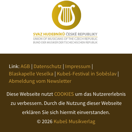
Link:
AGB
|
Datenschutz
|
Impressum
|
Blaskapelle Veselka
|
Kubeš-Festival in Soběslav
|
Abmeldung vom Newsletter
Diese Webseite nutzt
COOKIES
um das Nutzererlebnis
zu verbessern. Durch die Nutzung dieser Webseite
erklären Sie sich hiermit einverstanden.
© 2026
Kubeš Musikverlag