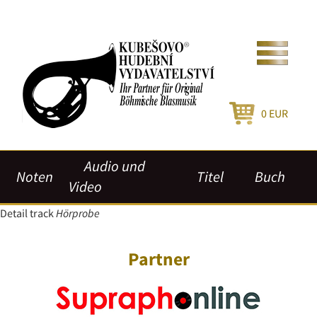
0
EUR
Audio und
Noten
Titel
Buch
Video
Detail track
Hörprobe
Partner