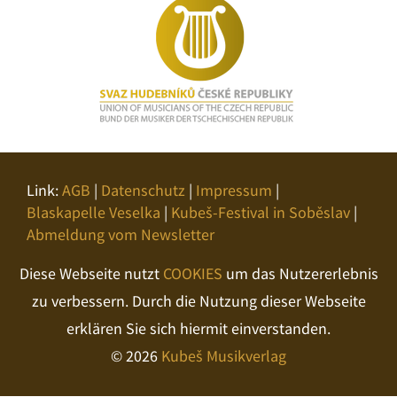
Link:
AGB
|
Datenschutz
|
Impressum
|
Blaskapelle Veselka
|
Kubeš-Festival in Soběslav
|
Abmeldung vom Newsletter
Diese Webseite nutzt
COOKIES
um das Nutzererlebnis
zu verbessern. Durch die Nutzung dieser Webseite
erklären Sie sich hiermit einverstanden.
© 2026
Kubeš Musikverlag