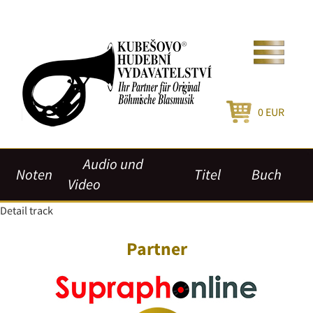
0
EUR
Audio und
Noten
Titel
Buch
Video
Detail track
Partner