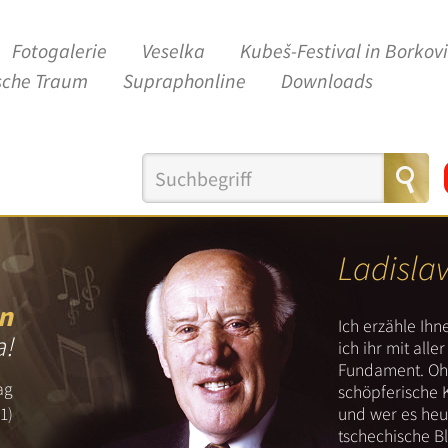
Fotogalerie
Veselka
Kubeš-Festival in Borkov
sche Traum
Supraphonline
Downloads
Ladisla
n
Ich erzähle Ih
a!
ich ihr mit all
Fundament. Ohn
ag
schöpferische 
und wer es heut
1)
tschechische B