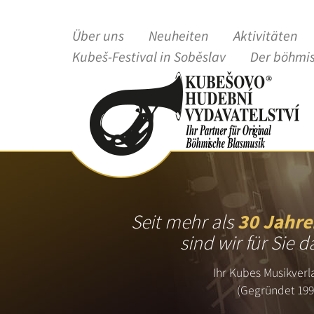
Über uns
Neuheiten
Aktivitäten
Kubeš-Festival in Soběslav
Der böhmi
Seit mehr als
30 Jahre
sind wir für Sie d
Ihr Kubes Musikverl
(Gegründet 199