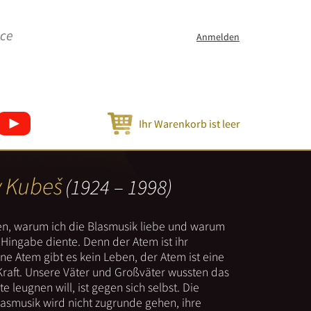
ice
Anmelden
Ihr Warenkorb ist leer
v Kubeš
(1924 – 1998)
nen, warum ich die Blasmusik liebe und warum
er Hingabe diente. Denn der Atem ist ihr
e Atem gibt es kein Leben, der Atem ist eine
Kraft. Unsere Väter und Großväter wussten das
e leugnen will, ist gegen sich selbst. Die
lasmusik wird nicht zugrunde gehen, ihre