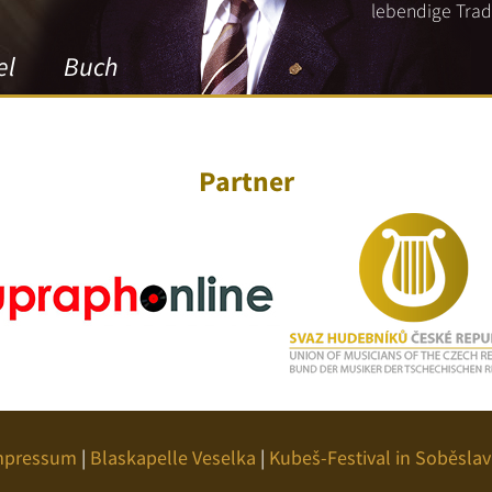
lebendige Tradi
el
Buch
Partner
mpressum
|
Blaskapelle Veselka
|
Kubeš-Festival in Soběslav