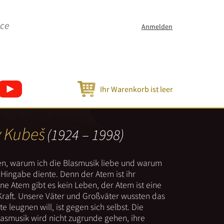
ice
Anmelden
Ihr Warenkorb ist leer
v Kubeš
(1924 – 1998)
nen, warum ich die Blasmusik liebe und warum
er Hingabe diente. Denn der Atem ist ihr
e Atem gibt es kein Leben, der Atem ist eine
Kraft. Unsere Väter und Großväter wussten das
e leugnen will, ist gegen sich selbst. Die
lasmusik wird nicht zugrunde gehen, ihre