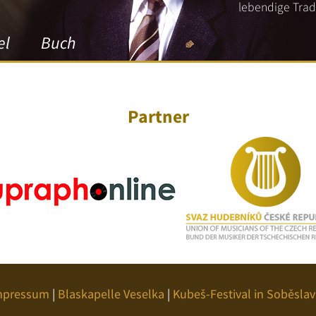
lebendige Tradi
el
Buch
Partner
mpressum
|
Blaskapelle Veselka
|
Kubeš-Festival in Soběslav