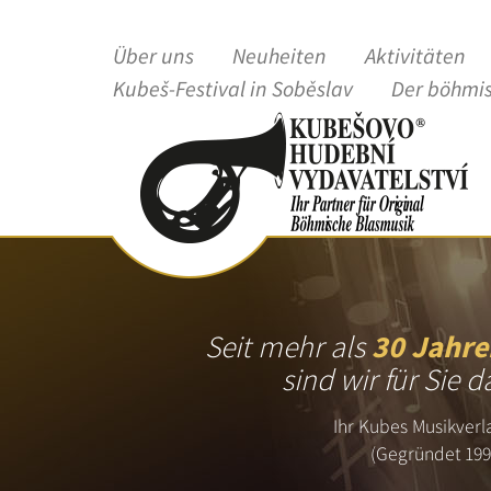
Über uns
Neuheiten
Aktivitäten
Kubeš-Festival in Soběslav
Der böhmi
Seit mehr als
30 Jahre
sind wir für Sie d
Ihr Kubes Musikverl
(Gegründet 199