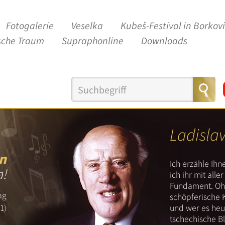
Fotogalerie
Veselka
Kubeš-Festival in Borkov
sche Traum
Supraphonline
Downloads
Ladisla
n
Ich erzähle Ih
a!
ich ihr mit all
Fundament. Ohn
ag
schöpferische 
und wer es heut
1)
tschechische B