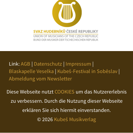
Link:
AGB
|
Datenschutz
|
Impressum
|
Blaskapelle Veselka
|
Kubeš-Festival in Soběslav
|
Abmeldung vom Newsletter
Diese Webseite nutzt
COOKIES
um das Nutzererlebnis
zu verbessern. Durch die Nutzung dieser Webseite
erklären Sie sich hiermit einverstanden.
© 2026
Kubeš Musikverlag