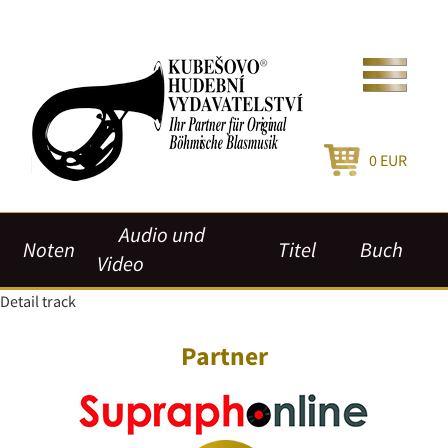
0
EUR
Audio und
Noten
Titel
Buch
Video
Detail track
Partner