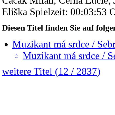
Cacák Milan, Černá Lucie, 
Eliška
Spielzeit: 00:03:53
O
Diesen Titel finden Sie auf fol
Muzikant má srdce / Seb
Muzikant má srdce / S
weitere Titel (
12
/
2837
)