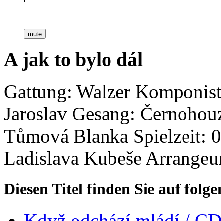
mute
A jak to bylo dál
Gattung: Walzer
Komponist
Jaroslav
Gesang: Černohouz
Tůmová Blanka
Spielzeit: 
Ladislava Kubeše
Arrangeu
Diesen Titel finden Sie auf fol
Když odchází mládí /