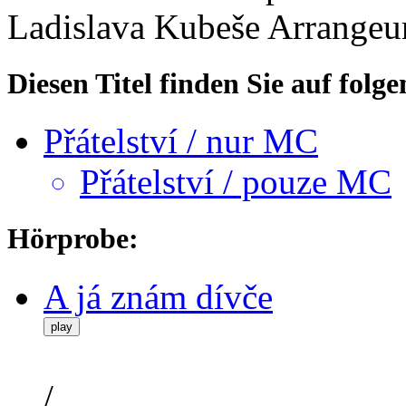
Ladislava Kubeše
Arrangeu
Diesen Titel finden Sie auf fol
Přátelství / nur MC
Přátelství / pouze MC
Hörprobe:
A já znám dívče
play
/