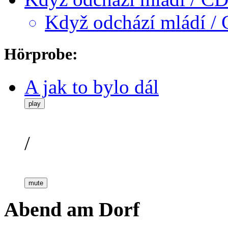
Když odchází mládí
Hörprobe:
A jak to bylo dál
play
/
mute
Abend am Dorf