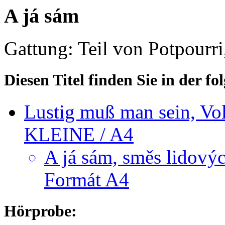
A já sám
Gattung: Teil von Potpourri
Diesen Titel finden Sie in der 
Lustig muß man sein, V
KLEINE / A4
A já sám, směs lidov
Formát A4
Hörprobe: