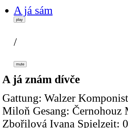
A já sám
play
/
mute
A já znám dívče
Gattung: Walzer
Komponist
Miloň
Gesang: Černohouz 
Zbořilová Ivana
Spielzeit: 