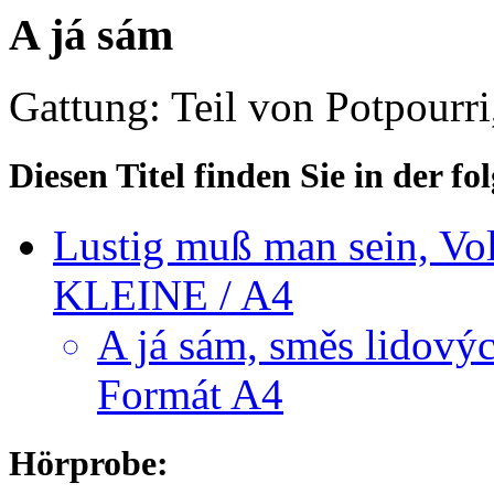
A já sám
Gattung: Teil von Potpourri
Diesen Titel finden Sie in der 
Lustig muß man sein, V
KLEINE / A4
A já sám, směs lidov
Formát A4
Hörprobe: