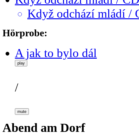
Když odchází mládí
Hörprobe:
A jak to bylo dál
play
/
mute
Abend am Dorf