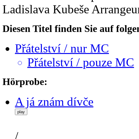
Ladislava Kubeše
Arrangeu
Diesen Titel finden Sie auf fol
Přátelství / nur MC
Přátelství / pouze MC
Hörprobe:
A já znám dívče
play
/