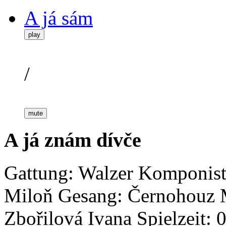
A já sám
play
/
mute
A já znám dívče
Gattung: Walzer
Komponist
Miloň
Gesang: Černohouz 
Zbořilová Ivana
Spielzeit: 