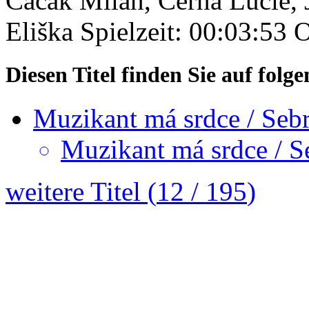
Cacák Milan, Černá Lucie, 
Eliška
Spielzeit: 00:03:53
O
Diesen Titel finden Sie auf fol
Muzikant má srdce / Seb
Muzikant má srdce / S
weitere Titel (
12
/
195
)