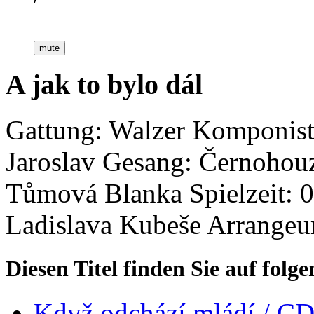
mute
A jak to bylo dál
Gattung: Walzer
Komponist
Jaroslav
Gesang: Černohouz
Tůmová Blanka
Spielzeit: 
Ladislava Kubeše
Arrangeu
Diesen Titel finden Sie auf fol
Když odchází mládí /