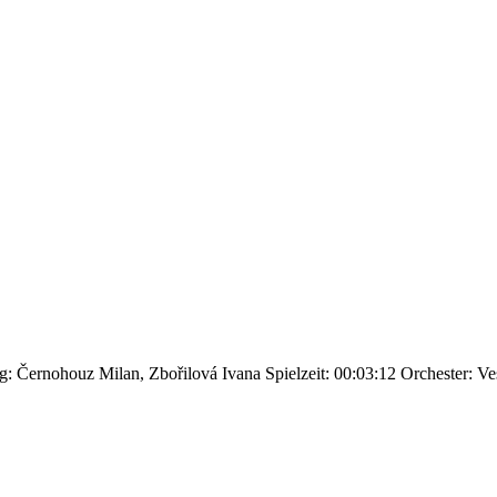
g: Černohouz Milan, Zbořilová Ivana
Spielzeit: 00:03:12
Orchester: V