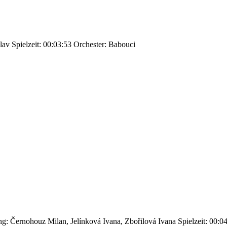
lav
Spielzeit: 00:03:53
Orchester: Babouci
g: Černohouz Milan, Jelínková Ivana, Zbořilová Ivana
Spielzeit: 00:0