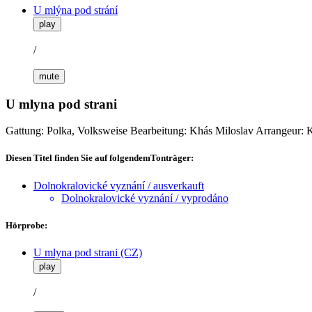
U mlýna pod strání
play
/
mute
U mlyna pod strani
Gattung: Polka, Volksweise
Bearbeitung: Khás Miloslav
Arrangeur: 
Diesen Titel finden Sie auf folgendemTonträger:
Dolnokralovické vyznání / ausverkauft
Dolnokralovické vyznání / vyprodáno
Hörprobe:
U mlyna pod strani (CZ)
play
/