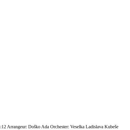
4:12
Arrangeur: Doško Ada
Orchester: Veselka Ladislava Kubeše