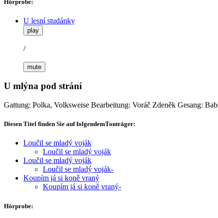
Hörprobe:
U lesní studánky
play
/
mute
U mlýna pod strání
Gattung: Polka, Volksweise
Bearbeitung: Voráč Zdeněk
Gesang: Bab
Diesen Titel finden Sie auf folgendemTonträger:
Loučil se mladý voják
Loučil se mladý voják
Loučil se mladý voják
Loučil se mladý voják-
Koupím já si koně vraný
Koupím já si koně vraný-
Hörprobe: