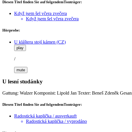
Diesen Titel finden Sie auf folgendemTonträger:
Když jsem šel včera zvečera
Když jsem šel včera zvečera
Hörprobe:
U kláštera stojí kámen (CZ)
play
/
mute
U lesní studánky
Gattung: Walzer
Komponist: Lipold Jan
Texter: Beneš Zdeněk
Gesang
Diesen Titel finden Sie auf folgendemTonträger:
Radostická kaplička / ausverkauft
Radostická kaplička / vyprodáno