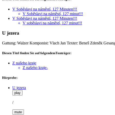
V Soběslavi na náměstí, 127 Minuten!!!
V Soběslavi na náměstí, 127 minut!!!
V Soběslavi na náměstí, 127 Minuten!!!
V soběslavi na náměstí, 127 minut!!!
U jezera
Gattung: Walzer
Komponist: Vlach Jan
Texter: Beneš Zdeněk
Gesang
Diesen Titel finden Sie auf folgendemTonträger:
Z našeho kraje
Z našeho kraje-
Hörprobe:
U jezera
play
/
mute