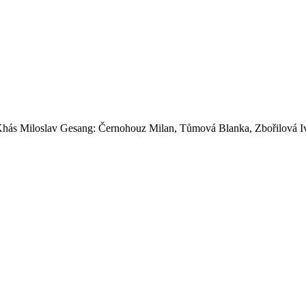
Khás Miloslav
Gesang: Černohouz Milan, Tůmová Blanka, Zbořilová I