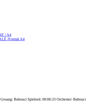
NE / A4
MALÉ /Formát A4
Gesang: Babouci
Spielzeit: 00:06:33
Orchester: Babouci