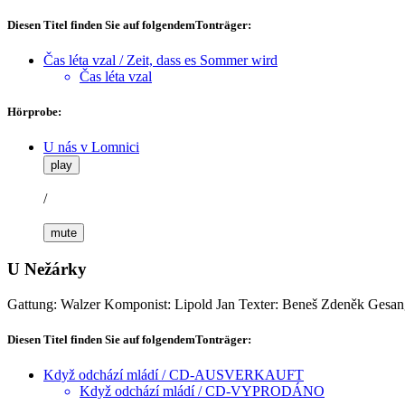
Diesen Titel finden Sie auf folgendemTonträger:
Čas léta vzal / Zeit, dass es Sommer wird
Čas léta vzal
Hörprobe:
U nás v Lomnici
play
/
mute
U Nežárky
Gattung: Walzer
Komponist: Lipold Jan
Texter: Beneš Zdeněk
Gesan
Diesen Titel finden Sie auf folgendemTonträger:
Když odchází mládí / CD-AUSVERKAUFT
Když odchází mládí / CD-VYPRODÁNO