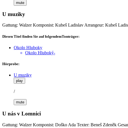
mute
U muziky
Gattung: Walzer
Komponist: Kubeš Ladislav
Arrangeur: Kubeš Ladis
Diesen Titel finden Sie auf folgendemTonträger:
Okolo Hluboky
Okolo Hluboký-
Hörprobe:
U muziky
play
/
mute
U nás v Lomnici
Gattung: Walzer
Komponist: Doško Ada
Texter: Beneš Zdeněk
Gesan