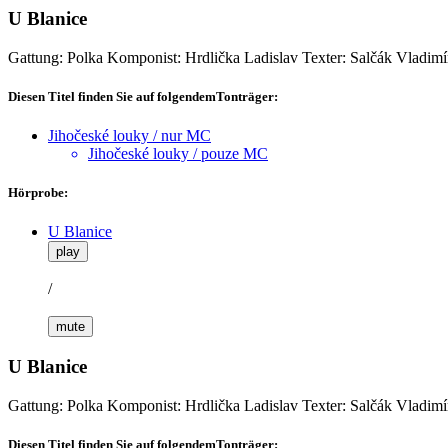
U Blanice
Gattung: Polka
Komponist: Hrdlička Ladislav
Texter: Salčák Vladimí
Diesen Titel finden Sie auf folgendemTonträger:
Jihočeské louky / nur MC
Jihočeské louky / pouze MC
Hörprobe:
U Blanice
play
/
mute
U Blanice
Gattung: Polka
Komponist: Hrdlička Ladislav
Texter: Salčák Vladimí
Diesen Titel finden Sie auf folgendemTonträger: