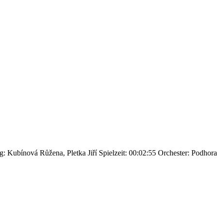
: Kubínová Růžena, Pletka Jiří
Spielzeit: 00:02:55
Orchester: Podhor