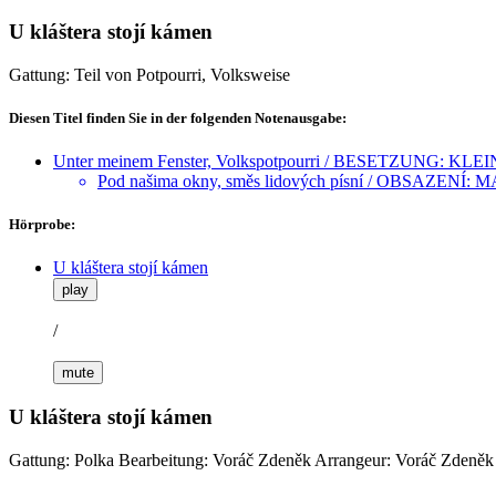
U kláštera stojí kámen
Gattung: Teil von Potpourri, Volksweise
Diesen Titel finden Sie in der folgenden Notenausgabe:
Unter meinem Fenster, Volkspotpourri / BESETZUNG: KLEI
Pod našima okny, směs lidových písní / OBSAZENÍ: 
Hörprobe:
U kláštera stojí kámen
play
/
mute
U kláštera stojí kámen
Gattung: Polka
Bearbeitung: Voráč Zdeněk
Arrangeur: Voráč Zdeněk