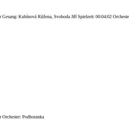
r
Gesang: Kubínová Růžena, Svoboda Jiří
Spielzeit: 00:04:02
Orcheste
r
Orchester: Podhoranka