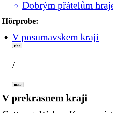
Dobrým přátelům hraj
Hörprobe:
V posumavskem kraji
play
/
mute
V prekrasnem kraji