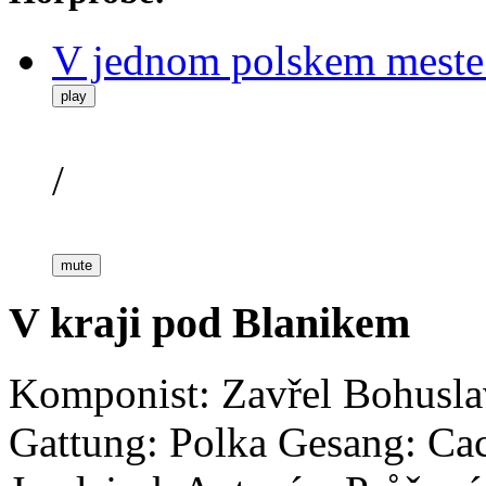
V jednom polskem meste
play
/
mute
V kraji pod Blanikem
Komponist: Zavřel Bohusla
Gattung: Polka
Gesang: Cac