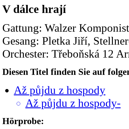
V dálce hrají
Gattung: Walzer
Komponist:
Gesang: Pletka Jiří, Stellne
Orchester: Třeboňská 12
Ar
Diesen Titel finden Sie auf fol
Až půjdu z hospody
Až půjdu z hospody-
Hörprobe: