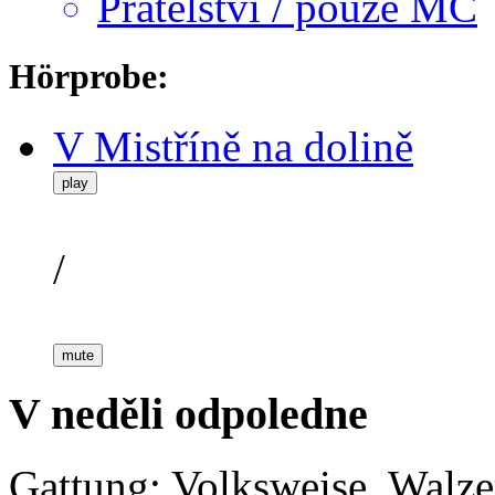
Přátelství / pouze MC
Hörprobe:
V Mistříně na dolině
play
/
mute
V neděli odpoledne
Gattung: Volksweise, Walze