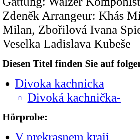
Gattung: Walzer
Komponist
Zdeněk
Arrangeur: Khás Mi
Milan, Zbořilová Ivana
Spi
Veselka Ladislava Kubeše
Diesen Titel finden Sie auf fol
Divoka kachnicka
Divoká kachnička-
Hörprobe:
V prekrasnem kraji