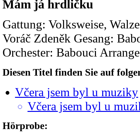
Mám já hrdličku
Gattung: Volksweise, Walze
Voráč Zdeněk
Gesang: Bab
Orchester: Babouci
Arrange
Diesen Titel finden Sie auf fol
Včera jsem byl u muziky
Včera jsem byl u muzi
Hörprobe: