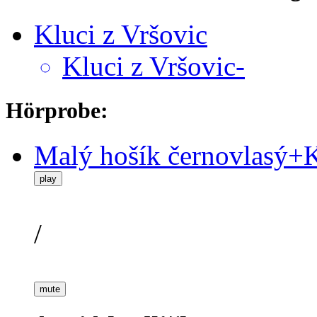
Kluci z Vršovic
Kluci z Vršovic-
Hörprobe:
Malý hošík černovlasý+K
play
/
mute