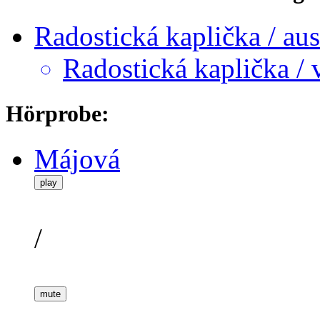
Radostická kaplička / au
Radostická kaplička /
Hörprobe:
Májová
play
/
mute