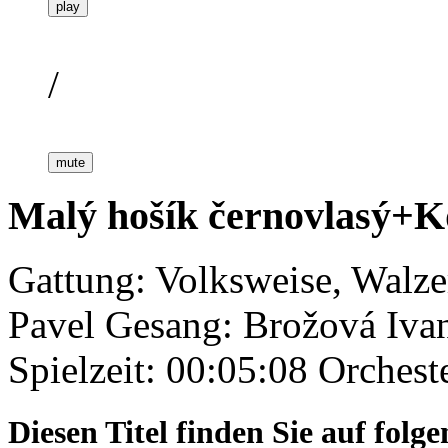
play
/
mute
Malý hošík černovlasý+Kd
Gattung: Volksweise, Walze
Pavel
Gesang: Brožová Ivan
Spielzeit: 00:05:08
Orchest
Diesen Titel finden Sie auf fol