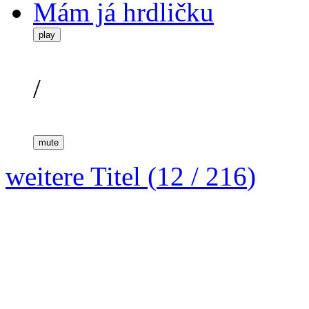
Mám já hrdličku
play
/
mute
weitere Titel (
12
/
216
)