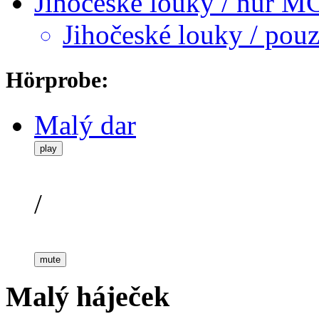
Jihočeské louky / nur M
Jihočeské louky / po
Hörprobe:
Malý dar
play
/
mute
Malý háječek