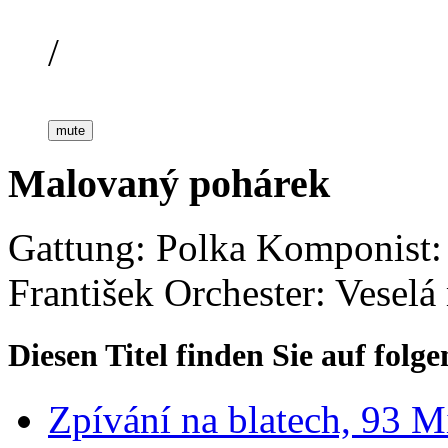
/
mute
Malovaný pohárek
Gattung: Polka
Komponist: 
František
Orchester: Veselá
Diesen Titel finden Sie auf fol
Zpívání na blatech, 93 M