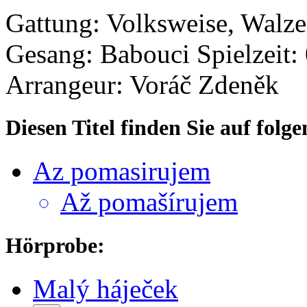
Gattung: Volksweise, Walze
Gesang: Babouci
Spielzeit:
Arrangeur: Voráč Zdeněk
Diesen Titel finden Sie auf fol
Az pomasirujem
Až pomašírujem
Hörprobe:
Malý háječek