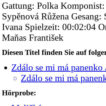
Gattung: Polka
Komponist:
Sypěnová Růžena
Gesang: 
Ivana
Spielzeit: 00:02:04
Or
Maňas František
Diesen Titel finden Sie auf fol
Zdálo se mi má panenko
Zdálo se mi má panen
Hörprobe: