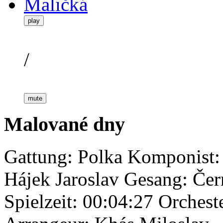
Maličká
play
/
mute
Malované dny
Gattung: Polka
Komponist:
Hájek Jaroslav
Gesang: Čer
Spielzeit: 00:04:27
Orchest