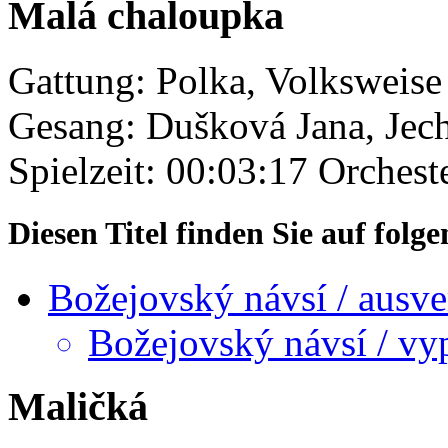
Malá chaloupka
Gattung: Polka, Volksweise
Gesang: Dušková Jana, Jech
Spielzeit: 00:03:17
Orcheste
Diesen Titel finden Sie auf fol
Božejovský návsí / ausve
Božejovský návsí / vy
Maličká