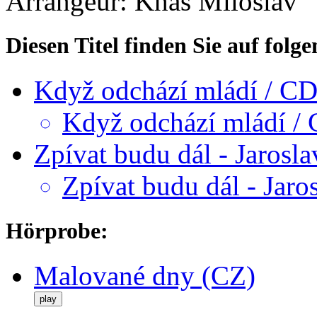
Arrangeur: Khás Miloslav
Diesen Titel finden Sie auf fol
Když odchází mládí /
Když odchází mládí
Zpívat budu dál - Jarosl
Zpívat budu dál - Jaro
Hörprobe:
Malované dny (CZ)
play