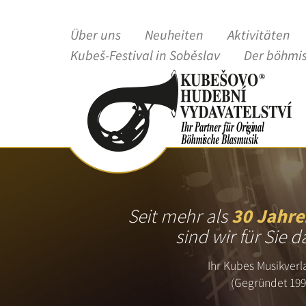
Über uns
Neuheiten
Aktivitäten
Kubeš-Festival in Soběslav
Der böhmi
Seit mehr als
30 Jahre
sind wir für Sie d
Ihr Kubes Musikverl
(Gegründet 199