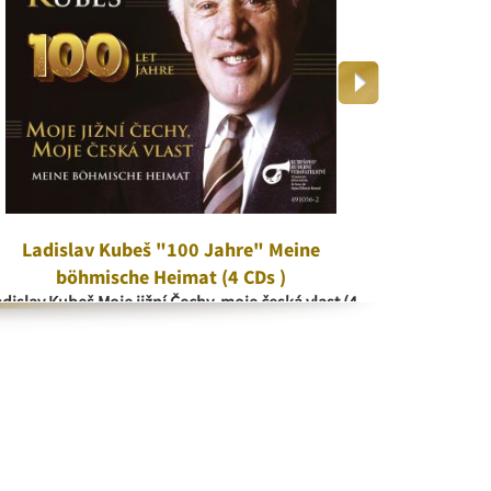
Ladislav Kubeš "100 Jahre" Meine
V kr
böhmische Heimat (4 CDs )
V 
dislav Kubeš Moje jižní Čechy, moje česká vlast (4
CD)