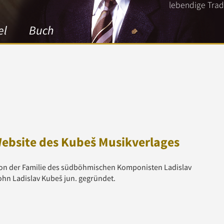
lebendige Tradi
el
Buch
Website des Kubeš Musikverlages
tion der Familie des südböhmischen Komponisten Ladislav
ohn Ladislav Kubeš jun. gegründet.