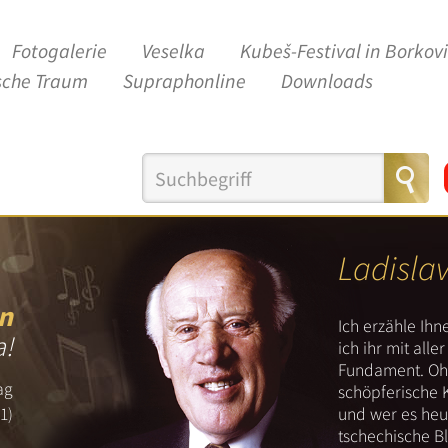
Fotogalerie
Veselka
Kubeš-Festival in Borkov
sche Traum
Supraphonline
Downloads
Ladisla
n
Ich erzähle Ih
a!
ich ihr mit all
Fundament. Ohn
ag
schöpferische 
und wer es heut
1)
tschechische B