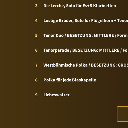
3
Die Lerche, Solo für Es+B Klarinetten
4
Lustige Brüder, Solo für Flügelhorn + Teno
5
Tenor Duo / BESETZUNG: MITTLERE / Form
6
Tenorparade / BESETZUNG: MITTLERE / Fo
7
Westböhmische Polka / BESETZUNG: GROS
8
Polka für jede Blaskapelle
9
Liebeswalzer