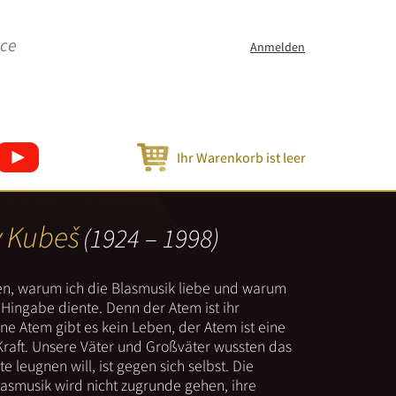
ice
Anmelden
Ihr Warenkorb ist leer
v Kubeš
(1924 – 1998)
nen, warum ich die Blasmusik liebe und warum
er Hingabe diente. Denn der Atem ist ihr
e Atem gibt es kein Leben, der Atem ist eine
Kraft. Unsere Väter und Großväter wussten das
e leugnen will, ist gegen sich selbst. Die
lasmusik wird nicht zugrunde gehen, ihre