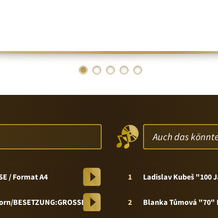
n
Auch das könnte
E / Format A4
1
Ladislav Kubeš "100 
orhorn/BESETZUNG:GROSSE/A4
2
Blanka Tůmová "70" 