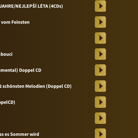
JAHRE/NEJLEPŠÍ LÉTA (4CDs)
 vom Feinsten
abouci
umental) Doppel CD
32 schönsten Melodien (Doppel CD)
ppelCD)
dass es Sommer wird