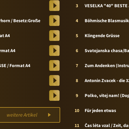
3
VESELKA "40" BESTE 
rhorn / Besetz:Große
4
Böhmische Blasmusik
at A4
5
Klingende Grüsse
rmat A4
6
Svatojanska chasa/B
SE / Format A4
7
Zum Andenken (Instr
8
Antonin Zvacek - die 
9
Polko, vitej nam! (Do
10
Für jeden etwas
weitere Artikel
11
Čas léta vzal / Zeit, 