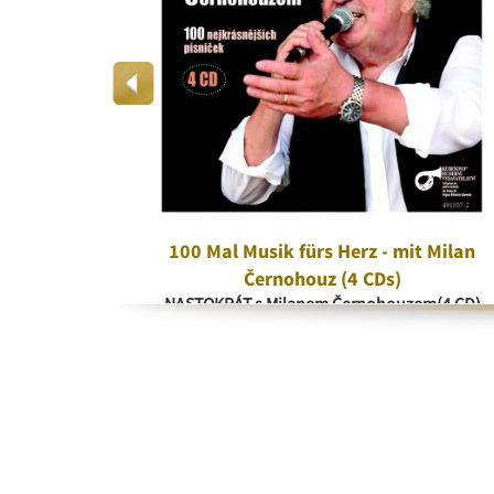
era
100 Mal Musik fürs Herz - mit Milan
a
Černohouz (4 CDs)
NASTOKRÁT s Milanem Černohouzem(4 CD)