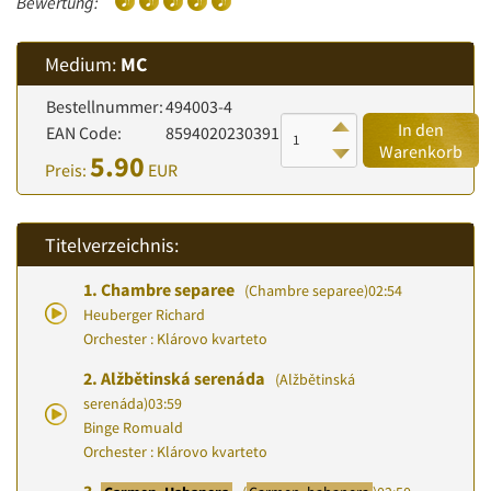
Bewertung:
Medium:
MC
Bestellnummer:
494003-4
In den
EAN Code:
8594020230391
Warenkorb
5.90
Preis:
EUR
Titelverzeichnis:
1.
Chambre separee
(Chambre separee)
02:54
Heuberger Richard
Orchester : Klárovo kvarteto
2.
Alžbětinská serenáda
(Alžbětinská
serenáda)
03:59
Binge Romuald
Orchester : Klárovo kvarteto