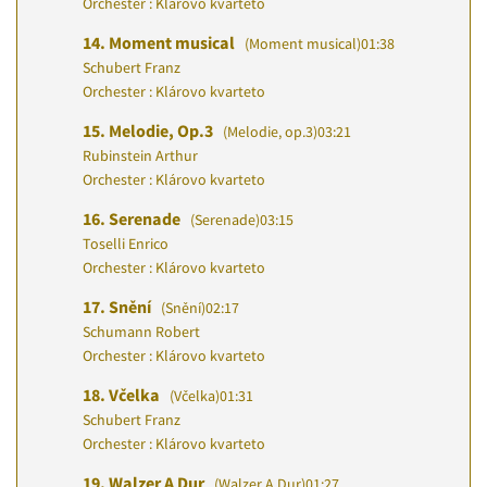
Orchester : Klárovo kvarteto
14.
Moment musical
(Moment musical)
01:38
Schubert Franz
Orchester : Klárovo kvarteto
15.
Melodie, Op.3
(Melodie, op.3)
03:21
Rubinstein Arthur
Orchester : Klárovo kvarteto
16.
Serenade
(Serenade)
03:15
Toselli Enrico
Orchester : Klárovo kvarteto
17.
Snění
(Snění)
02:17
Schumann Robert
Orchester : Klárovo kvarteto
18.
Včelka
(Včelka)
01:31
Schubert Franz
Orchester : Klárovo kvarteto
19.
Walzer A Dur
(Walzer A Dur)
01:27