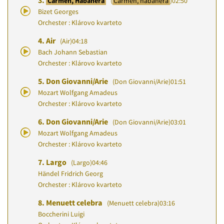
3.
Carmen, Habanera
(
Carmen, habanera
)
02:50
Bizet Georges
Orchester : Klárovo kvarteto
4.
Air
(Air)
04:18
Bach Johann Sebastian
Orchester : Klárovo kvarteto
5.
Don Giovanni/Arie
(Don Giovanni/Arie)
01:51
Mozart Wolfgang Amadeus
Orchester : Klárovo kvarteto
6.
Don Giovanni/Arie
(Don Giovanni/Arie)
03:01
Mozart Wolfgang Amadeus
Orchester : Klárovo kvarteto
7.
Largo
(Largo)
04:46
Händel Fridrich Georg
Orchester : Klárovo kvarteto
8.
Menuett celebra
(Menuett celebra)
03:16
Boccherini Luigi