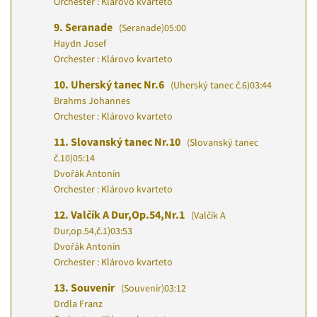
Orchester : Klárovo kvarteto
9.
Seranade
(Seranade)
05:00
Haydn Josef
Orchester : Klárovo kvarteto
10.
Uherský tanec Nr.6
(Uherský tanec č.6)
03:44
Brahms Johannes
Orchester : Klárovo kvarteto
11.
Slovanský tanec Nr.10
(Slovanský tanec
č.10)
05:14
Dvořák Antonín
Orchester : Klárovo kvarteto
12.
Valčík A Dur,Op.54,Nr.1
(Valčík A
Dur,op.54,č.1)
03:53
Dvořák Antonín
Orchester : Klárovo kvarteto
13.
Souvenir
(Souvenir)
03:12
Drdla Franz