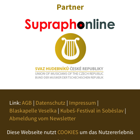
Partner
Link:
AGB
|
Datenschutz
|
Impressum
|
Blaskapelle Veselka
|
Kubeš-Festival in Soběslav
|
Abmeldung vom Newsletter
Diese Webseite nutzt
COOKIES
um das Nutzererlebnis