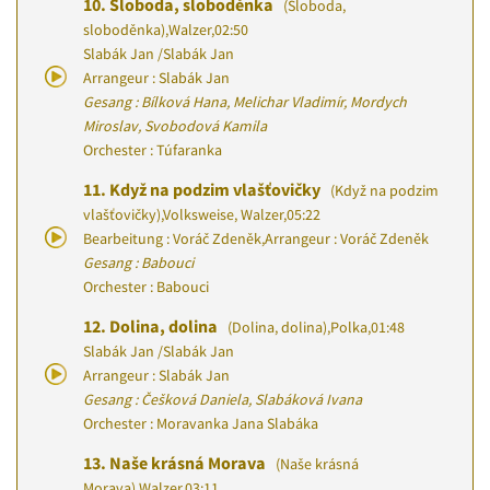
10.
Sloboda, sloboděnka
(Sloboda,
sloboděnka)
,
Walzer
,
02:50
Slabák Jan
/
Slabák Jan
Arrangeur : Slabák Jan
Gesang : Bílková Hana, Melichar Vladimír, Mordych
Miroslav, Svobodová Kamila
Orchester : Túfaranka
11.
Když na podzim vlašťovičky
(Když na podzim
vlašťovičky)
,
Volksweise, Walzer
,
05:22
Bearbeitung : Voráč Zdeněk
,
Arrangeur : Voráč Zdeněk
Gesang : Babouci
Orchester : Babouci
12.
Dolina, dolina
(Dolina, dolina)
,
Polka
,
01:48
Slabák Jan
/
Slabák Jan
Arrangeur : Slabák Jan
Gesang : Češková Daniela, Slabáková Ivana
Orchester : Moravanka Jana Slabáka
13.
Naše krásná Morava
(Naše krásná
Morava)
,
Walzer
,
03:11