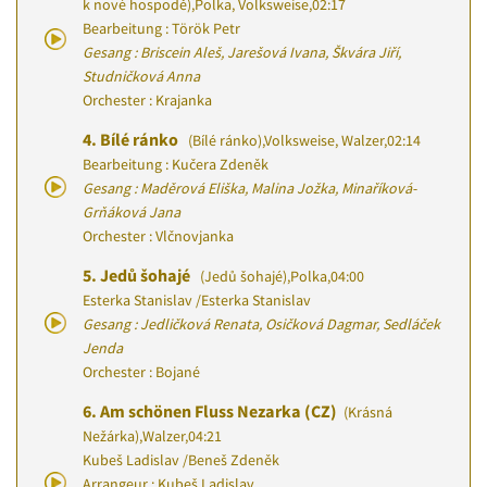
k nové hospodě)
,
Polka, Volksweise
,
02:17
Bearbeitung : Török Petr
Gesang : Briscein Aleš, Jarešová Ivana, Škvára Jiří,
Studničková Anna
Orchester : Krajanka
4.
Bílé ránko
(Bílé ránko)
,
Volksweise, Walzer
,
02:14
Bearbeitung : Kučera Zdeněk
Gesang : Maděrová Eliška, Malina Jožka, Minaříková-
Grňáková Jana
Orchester : Vlčnovjanka
5.
Jedů šohajé
(Jedů šohajé)
,
Polka
,
04:00
Esterka Stanislav
/
Esterka Stanislav
Gesang : Jedličková Renata, Osičková Dagmar, Sedláček
Jenda
Orchester : Bojané
6.
Am schönen Fluss Nezarka (CZ)
(Krásná
Nežárka)
,
Walzer
,
04:21
Kubeš Ladislav
/
Beneš Zdeněk
Arrangeur : Kubeš Ladislav