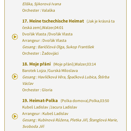
Eliška, Sýkorová Ivana
Orchester : Valaška
17.
Meine tschechische Heimat
(Jak je krásná ta
česká zem)
,
Walzer
,
04:01
Dvořák Vlasta
/
Dvořák Vlasta
Arrangeur : Dvořák Vlasta
Gesang : Baričičová Olga, Sukop František
Orchester : Žadovjáci
18.
Moje přání
(Moje přání)
,
Walzer
,
03:14
Barotek Lojza
/
Gurská Miloslava
Gesang : Havlíčková Věra, Špačková Lubica, Štěrba
Václav
Orchester : Gloria
19.
Heimat-Polka
(Polka domova)
,
Polka
,
03:50
Kubeš Ladislav
/
Jacura Ladislav
Arrangeur : Kubeš Ladislav
Gesang : Kubínová Růžena, Pletka Jiří, Štanglová Marie,
Svoboda Jiří