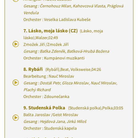
Gesang : Černohouz Milan, Kahovcová Vlasta, Práglová
Vendula
Orchester : Veselka Ladislava Kubeše
7.
Lásko, moja lásko (CZ)
(Lásko, moja
lásko)
,
Walzer
,
02:49
Zmožek Jiří
/
Zmožek Jiří
Gesang : Baťka Zdeněk, Baťková-Hrubá Božena
Orchester : Kumpánovi muzikanti
8.
Rybáři
(Rybáři)
,
Beat, Volksweise
,
04:26
Bearbeitung : Nauč Miroslav
Gesang : Dostál Petr, Gloza Miroslav, Nauč Miroslav,
Plachý Richard
Orchester : Zdounečanka
9.
Studenská Polka
(Studenská polka)
,
Polka
,
03:05
Bašta Jaroslav
/
Geist Miroslav
Gesang : Hejdová Jana, Jirků Miloš
Orchester : Studenská kapela