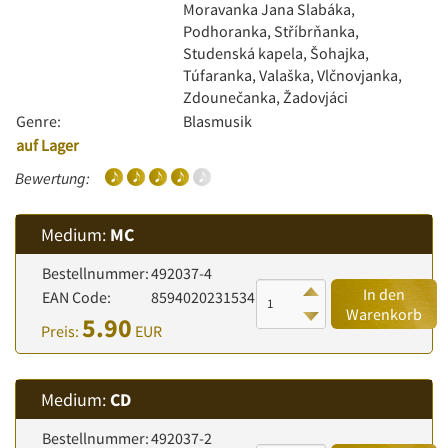
Moravanka Jana Slabáka,
Podhoranka, Stříbrňanka,
Studenská kapela, Šohajka,
Túfaranka, Valaška, Vlčnovjanka,
Zdounečanka, Žadovjáci
Genre:
Blasmusik
auf Lager
Bewertung:
Medium:
MC
Bestellnummer:
492037-4
In den
EAN Code:
8594020231534
Warenkorb
5.90
Preis:
EUR
Medium:
CD
Bestellnummer:
492037-2