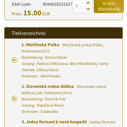
In den
EAN Code:
8594020231527
Warenkorb
15.00
Preis:
EUR
Titelverzeichnis:
1.
Mistřínská Polka
(Mistřínská polka)
,
Polka,
Volksweise
,
03:51
Bearbeitung : Smola Václav
Gesang : Pašková Miloslava, Sbor Mistříňanky, Valný
Zdeněk, Žáková Marie
Orchester : Mistříňanka
2.
Slovenská rodná dědina
(Slovenská rodná
dědina)
,
Lied, Volksweise
,
04:41
Bearbeitung : Dvorník Petr
Gesang : Rapáčová Alena
Orchester : Galánečka
3.
Jedou formani k nové hospodě
(Jedou formani