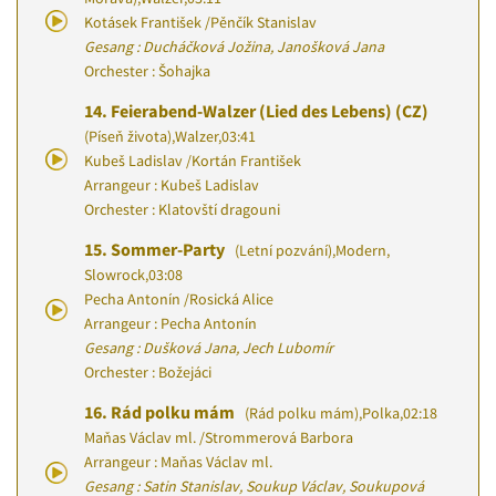
Kotásek František
/
Pěnčík Stanislav
Gesang : Ducháčková Jožina, Janošková Jana
Orchester : Šohajka
14.
Feierabend-Walzer (Lied des Lebens) (CZ)
(Píseň života)
,
Walzer
,
03:41
Kubeš Ladislav
/
Kortán František
Arrangeur : Kubeš Ladislav
Orchester : Klatovští dragouni
15.
Sommer-Party
(Letní pozvání)
,
Modern,
Slowrock
,
03:08
Pecha Antonín
/
Rosická Alice
Arrangeur : Pecha Antonín
Gesang : Dušková Jana, Jech Lubomír
Orchester : Božejáci
16.
Rád polku mám
(Rád polku mám)
,
Polka
,
02:18
Maňas Václav ml.
/
Strommerová Barbora
Arrangeur : Maňas Václav ml.
Gesang : Satin Stanislav, Soukup Václav, Soukupová