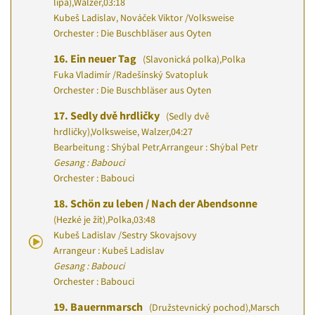
lípa)
,
Walzer
,
03:18
Kubeš Ladislav, Nováček Viktor
/
Volksweise
Orchester : Die Buschbläser aus Oyten
16.
Ein neuer Tag
(Slavonická polka)
,
Polka
Fuka Vladimír
/
Radešínský Svatopluk
Orchester : Die Buschbläser aus Oyten
17.
Sedly dvě hrdličky
(Sedly dvě
hrdličky)
,
Volksweise, Walzer
,
04:27
Bearbeitung : Shýbal Petr
,
Arrangeur : Shýbal Petr
Gesang : Babouci
Orchester : Babouci
18.
Schön zu leben / Nach der Abendsonne
(Hezké je žít)
,
Polka
,
03:48
Kubeš Ladislav
/
Sestry Skovajsovy
Arrangeur : Kubeš Ladislav
Gesang : Babouci
Orchester : Babouci
19.
Bauernmarsch
(Družstevnický pochod)
,
Marsch