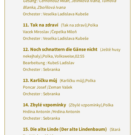
Gesang : Černohouz Milan, Jelínková Ivana, Tůmová
Blanka, Zbořilová Ivana
Orchester : Veselka Ladislava Kubeše
11.
Tak na zdraví
(Tak na zdraví)
,
Polka
Vacek Miroslav
/
Čepelka Miloň
Orchester : Veselka Ladislava Kubeše
12.
Noch schnattern die Gänse nicht
(Ještě husy
nekejhaly)
,
Polka, Volksweise
,
02:55
Bearbeitung : Kubeš Ladislav
Orchester : Sebranka
13.
Karlíčku můj
(Karlíčku můj)
,
Polka
Poncar Josef
/
Zeman Vašek
Orchester : Sebranka
14.
Zbylé vzpomínky
(Zbylé vzpomínky)
,
Polka
Hrdina Antonín
/
Hrdina Antonín
Orchester : Sebranka
15.
Die alte Linde (Der alte Lindenbaum)
(Stará