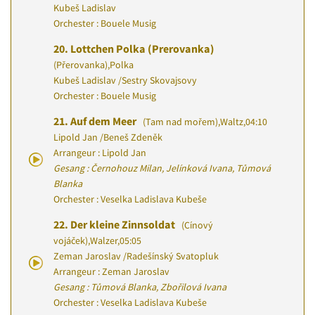
Kubeš Ladislav
Orchester : Bouele Musig
20.
Lottchen Polka (Prerovanka)
(Přerovanka)
,
Polka
Kubeš Ladislav
/
Sestry Skovajsovy
Orchester : Bouele Musig
21.
Auf dem Meer
(Tam nad mořem)
,
Waltz
,
04:10
Lipold Jan
/
Beneš Zdeněk
Arrangeur : Lipold Jan
Gesang : Černohouz Milan, Jelínková Ivana, Tůmová
Blanka
Orchester : Veselka Ladislava Kubeše
22.
Der kleine Zinnsoldat
(Cínový
vojáček)
,
Walzer
,
05:05
Zeman Jaroslav
/
Radešínský Svatopluk
Arrangeur : Zeman Jaroslav
Gesang : Tůmová Blanka, Zbořilová Ivana
Orchester : Veselka Ladislava Kubeše