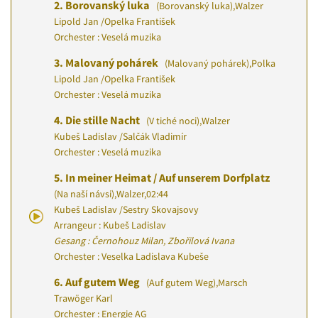
2.
Borovanský luka
(Borovanský luka)
,
Walzer
Lipold Jan
/
Opelka František
Orchester : Veselá muzika
3.
Malovaný pohárek
(Malovaný pohárek)
,
Polka
Lipold Jan
/
Opelka František
Orchester : Veselá muzika
4.
Die stille Nacht
(V tiché noci)
,
Walzer
Kubeš Ladislav
/
Salčák Vladimír
Orchester : Veselá muzika
5.
In meiner Heimat / Auf unserem Dorfplatz
(Na naší návsi)
,
Walzer
,
02:44
Kubeš Ladislav
/
Sestry Skovajsovy
Arrangeur : Kubeš Ladislav
Gesang : Černohouz Milan, Zbořilová Ivana
Orchester : Veselka Ladislava Kubeše
6.
Auf gutem Weg
(Auf gutem Weg)
,
Marsch
Trawöger Karl
Orchester : Energie AG