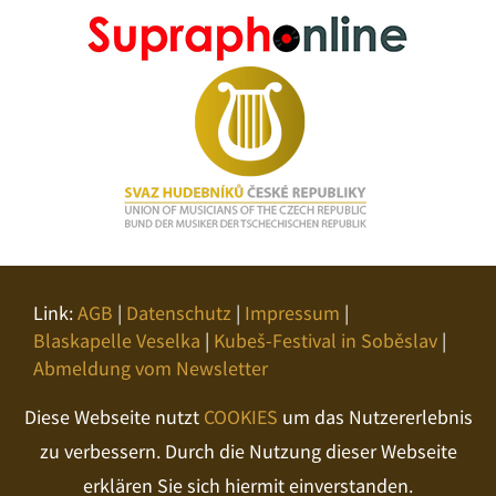
Link:
AGB
|
Datenschutz
|
Impressum
|
Blaskapelle Veselka
|
Kubeš-Festival in Soběslav
|
Abmeldung vom Newsletter
Diese Webseite nutzt
COOKIES
um das Nutzererlebnis
zu verbessern. Durch die Nutzung dieser Webseite
erklären Sie sich hiermit einverstanden.