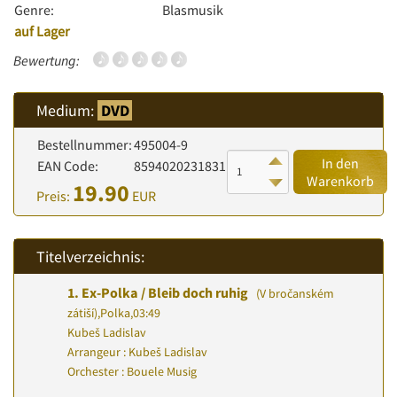
Genre:
Blasmusik
auf Lager
Bewertung:
Medium:
DVD
Bestellnummer:
495004-9
In den
EAN Code:
8594020231831
Warenkorb
19.90
Preis:
EUR
Titelverzeichnis:
1.
Ex-Polka / Bleib doch ruhig
(V bročanském
zátiší)
,
Polka
,
03:49
Kubeš Ladislav
Arrangeur : Kubeš Ladislav
Orchester : Bouele Musig