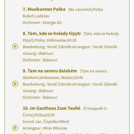
7.
Musikanten Polka
(Na Javorině)
,
Polka
Kubeš Ladislav
Orchester : Energie AG
8.
Tam, kde se hvězdy třpytí
(Tam, kde se hvězdy
třpytí)
,
Polka, Volksweise
,
04:18
Bearbeitung : Voráč Zdeněk
,
Arrangeur : Voráč Zdeněk
Gesang : Babouci
Orchester : Babouci
9.
Tam na severu dalekém
(Tam na severu
dalekém)
,
Volksweise, Walzer
,
03:45
Bearbeitung : Voráč Zdeněk
,
Arrangeur : Voráč Zdeněk
Gesang : Babouci
Orchester : Babouci
10.
Im Gasthaus Zum Teufel
(V hospodě U
Čerta)
,
Polka
,
03:30
Grund Jan
/
Čepelka Miloň
Arrangeur : Khás Miloslav