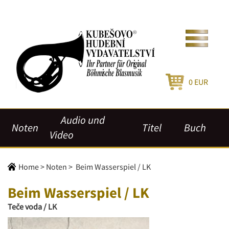
0
EUR
Audio und
Noten
Titel
Buch
Video
Home
>
Noten
>
Beim Wasserspiel / LK
Beim Wasserspiel / LK
Teče voda / LK