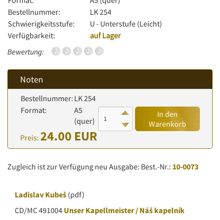
Format:
A5 (quer)
Bestellnummer:
LK 254
Schwierigkeitsstufe:
U - Unterstufe (Leicht)
Verfügbarkeit:
auf Lager
Bewertung:
Noten
Bestellnummer:
LK 254
Format:
A5
In den
(quer)
Warenkorb
24.00 EUR
Preis:
Zugleich ist zur Verfügung neu Ausgabe: Best.-Nr.:
10-0073
Ladislav Kubeš
(pdf)
CD/MC 491004
Unser Kapellmeister / Náš kapelník