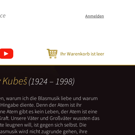
ice
Anmelden
Ihr Warenkorb ist leer
v Kubeš
(1924 – 1998)
nen, warum ich die Blasmusik liebe und warum
er Hingabe diente. Denn der Atem ist ihr
e Atem gibt es kein Leben, der Atem ist eine
Kraft. Unsere Väter und Großväter wussten das
e leugnen will, ist gegen sich selbst. Die
lasmusik wird nicht zugrunde gehen, ihre