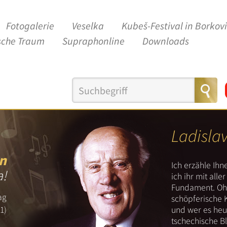
Fotogalerie
Veselka
Kubeš-Festival in Borkov
sche Traum
Supraphonline
Downloads
Ladisla
n
Ich erzähle Ih
a!
ich ihr mit all
Fundament. Ohn
ag
schöpferische 
und wer es heut
1)
tschechische B