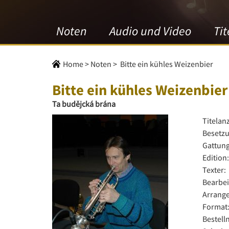
Noten
Audio und Video
Tit
Home
>
Noten
>
Bitte ein kühles Weizenbier
Bitte ein kühles Weizenbier
Ta budějcká brána
Titelan
Besetzu
Gattung
Edition:
Texter:
Bearbei
Arrange
Format
Bestel