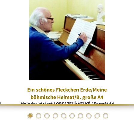
Ein schönes Fleckchen Erde/Meine
böhmische Heimat/B. große A4
4
Moje česká vlast / OBSAZENÍ: VELKÉ / Formát A4