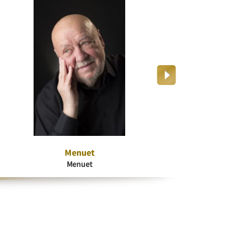
Menuet
Dr
Menuet
K