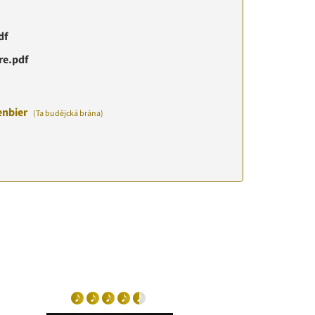
df
re.pdf
enbier
(Ta budějcká brána)