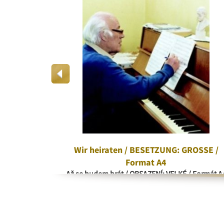
rd
Wir heiraten / BESETZUNG: GROSSE /
Format A4
Až se budem brát / OBSAZENÍ: VELKÉ / Formát A