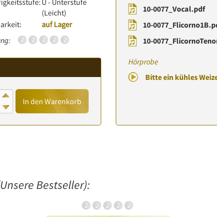
igkeitsstufe:
U - Unterstufe
10-0077_Vocal.pdf
(Leicht)
arkeit:
auf Lager
10-0077_Flicorno1B.p
ng:
10-0077_FlicornoTeno
Hörprobe
Bitte ein kühles Weiz
In den Warenkorb
Unsere Bestseller):