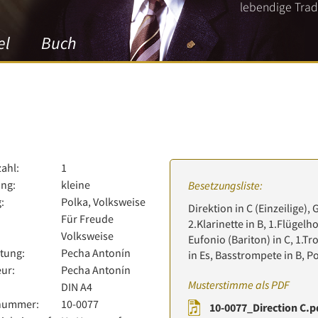
lebendige Tradi
el
Buch
zahl:
1
ng:
kleine
Besetzungsliste:
:
Polka, Volksweise
Direktion in C (Einzeilige), 
Für Freude
2.Klarinette in B, 1.Flügelh
Volksweise
Eufonio (Bariton) in C, 1.Tr
tung:
Pecha Antonín
in Es, Basstrompete in B, P
ur:
Pecha Antonín
Musterstimme als PDF
:
DIN A4
lnummer:
10-0077
10-0077_Direction C.p