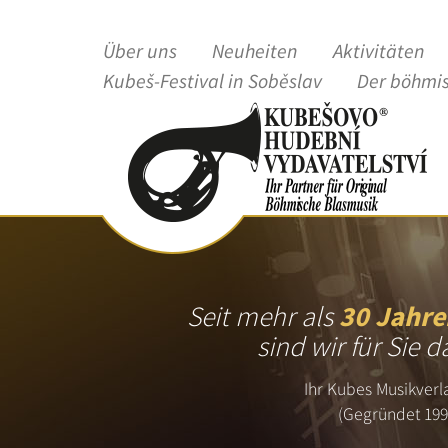
Über uns
Neuheiten
Aktivitäten
Kubeš-Festival in Soběslav
Der böhmi
Seit mehr als
30 Jahre
sind wir für Sie d
Ihr Kubes Musikverl
(Gegründet 199