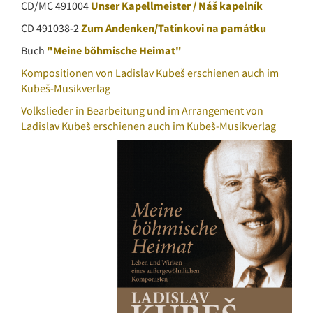
CD/MC 491004
Unser Kapellmeister / Náš kapelník
CD 491038-2
Zum Andenken/Tatínkovi na památku
Buch
"Meine böhmische Heimat"
Kompositionen von Ladislav Kubeš erschienen auch im
Kubeš-Musikverlag
Volkslieder in Bearbeitung und im Arrangement von
Ladislav Kubeš erschienen auch im Kubeš-Musikverlag