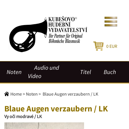
0
EUR
Audio und
Noten
Titel
Buch
Video
Home
>
Noten
>
Blaue Augen verzaubern / LK
Blaue Augen verzaubern / LK
Vy oči modravé / LK