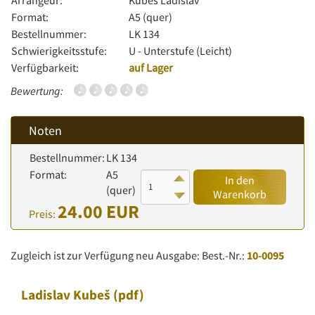
Arrangeur:
Kubeš Ladislav
Format:
A5 (quer)
Bestellnummer:
LK 134
Schwierigkeitsstufe:
U - Unterstufe (Leicht)
Verfügbarkeit:
auf Lager
Bewertung:
Noten
Bestellnummer:
LK 134
Format:
A5
In den
(quer)
Warenkorb
24.00 EUR
Preis:
Zugleich ist zur Verfügung neu Ausgabe: Best.-Nr.:
10-0095
Ladislav Kubeš
(pdf)