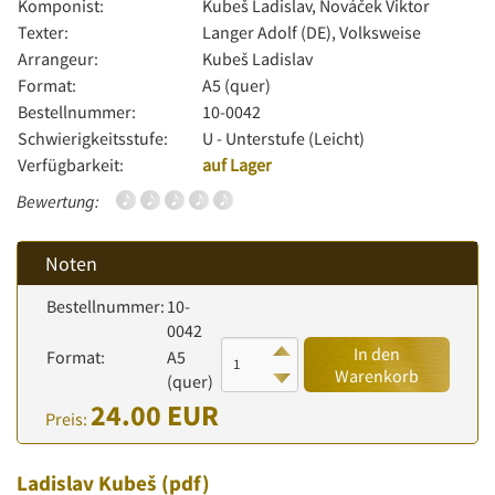
Komponist:
Kubeš Ladislav, Nováček Viktor
Texter:
Langer Adolf (DE), Volksweise
Arrangeur:
Kubeš Ladislav
Format:
A5 (quer)
Bestellnummer:
10-0042
Schwierigkeitsstufe:
U - Unterstufe (Leicht)
Verfügbarkeit:
auf Lager
Bewertung:
Noten
Bestellnummer:
10-
0042
In den
Format:
A5
Warenkorb
(quer)
24.00 EUR
Preis:
Ladislav Kubeš
(pdf)