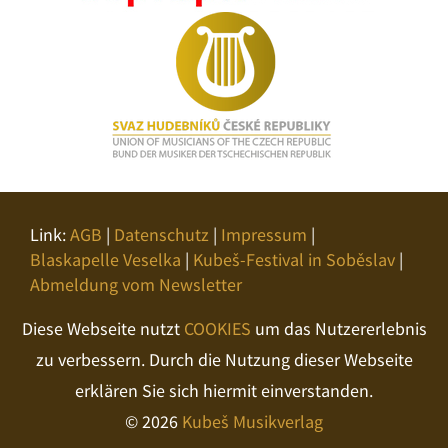
Link:
AGB
|
Datenschutz
|
Impressum
|
Blaskapelle Veselka
|
Kubeš-Festival in Soběslav
|
Abmeldung vom Newsletter
Diese Webseite nutzt
COOKIES
um das Nutzererlebnis
zu verbessern. Durch die Nutzung dieser Webseite
erklären Sie sich hiermit einverstanden.
© 2026
Kubeš Musikverlag