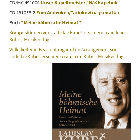
CD/MC 491004
Unser Kapellmeister / Náš kapelník
CD 491038-2
Zum Andenken/Tatínkovi na památku
Buch
"Meine böhmische Heimat"
Kompositionen von Ladislav Kubeš erschienen auch im
Kubeš-Musikverlag
Volkslieder in Bearbeitung und im Arrangement von
Ladislav Kubeš erschienen auch im Kubeš-Musikverlag