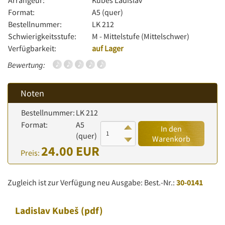
Arrangeur:
Kubeš Ladislav
Format:
A5 (quer)
Bestellnummer:
LK 212
Schwierigkeitsstufe:
M - Mittelstufe (Mittelschwer)
Verfügbarkeit:
auf Lager
Bewertung:
Noten
Bestellnummer:
LK 212
Format:
A5
In den
(quer)
Warenkorb
24.00 EUR
Preis:
Zugleich ist zur Verfügung neu Ausgabe: Best.-Nr.:
30-0141
Ladislav Kubeš
(pdf)