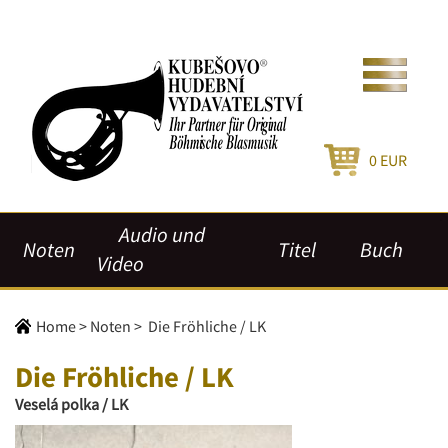
0
EUR
Audio und
Noten
Titel
Buch
Video
Home
>
Noten
>
Die Fröhliche / LK
Die Fröhliche / LK
Veselá polka / LK