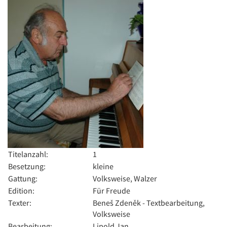
Titelanzahl:
1
Besetzung:
kleine
Gattung:
Volksweise, Walzer
Edition:
Für Freude
Texter:
Beneš Zdeněk - Textbearbeitung,
Volksweise
Bearbeitung:
Lipold Jan