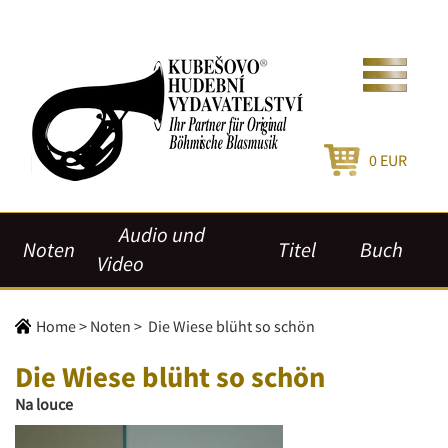
0
EUR
Audio und
Noten
Titel
Buch
Video
Home
>
Noten
>
Die Wiese blüht so schön
Die Wiese blüht so schön
Na louce