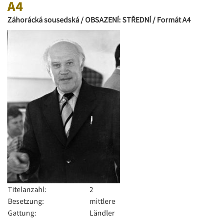
A4
Záhorácká sousedská / OBSAZENÍ: STŘEDNÍ / Formát A4
Titelanzahl:
2
Besetzung:
mittlere
Gattung:
Ländler