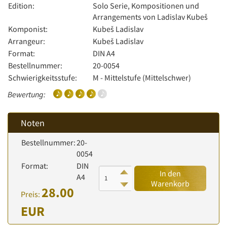
Edition:
Solo Serie, Kompositionen und
Arrangements von Ladislav Kubeš
Komponist:
Kubeš Ladislav
Arrangeur:
Kubeš Ladislav
Format:
DIN A4
Bestellnummer:
20-0054
Schwierigkeitsstufe:
M - Mittelstufe (Mittelschwer)
Bewertung:
Noten
Bestellnummer:
20-
0054
Format:
DIN
In den
A4
Warenkorb
28.00
Preis:
EUR