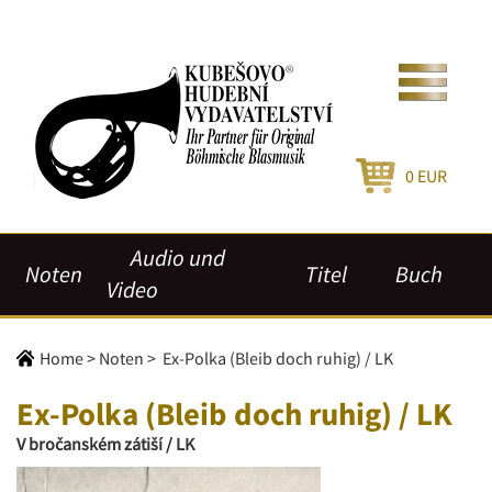
0
EUR
Audio und
Noten
Titel
Buch
Video
Home
>
Noten
>
Ex-Polka (Bleib doch ruhig) / LK
Ex-Polka (Bleib doch ruhig) / LK
V bročanském zátiší / LK