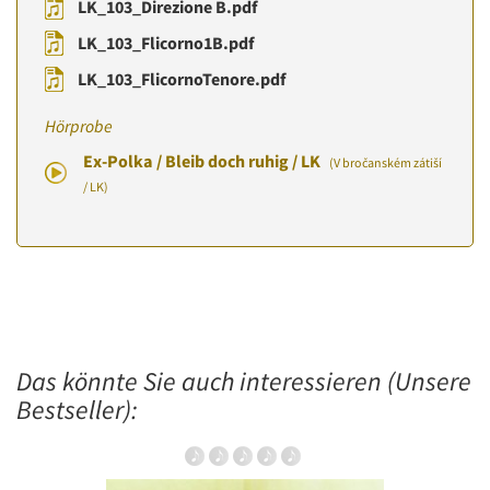
LK_103_Direzione B.pdf
LK_103_Flicorno1B.pdf
LK_103_FlicornoTenore.pdf
Hörprobe
Ex-Polka / Bleib doch ruhig / LK
(V bročanském zátiší
/ LK)
Das könnte Sie auch interessieren (Unsere
Bestseller):