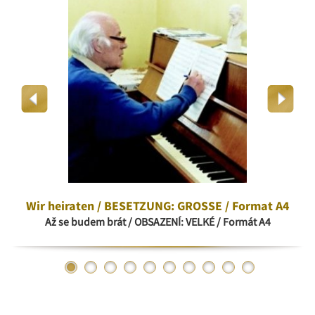
Wir heiraten / BESETZUNG: GROSSE / Format A4
Až se budem brát / OBSAZENÍ: VELKÉ / Formát A4