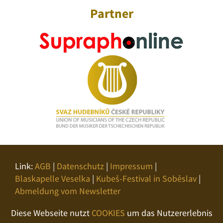
Partner
Link:
AGB
|
Datenschutz
|
Impressum
|
Blaskapelle Veselka
|
Kubeš-Festival in Soběslav
|
Abmeldung vom Newsletter
Diese Webseite nutzt
COOKIES
um das Nutzererlebnis