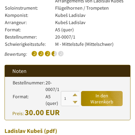
Arrangements von Ladislav Kubeš
Soloinstrument:
Flügelhornen / Trompeten
Komponist:
Kubeš Ladislav
Arrangeur:
Kubeš Ladislav
Format:
A5 (quer)
Bestellnummer:
20-0007/1
Schwierigkeitsstufe:
M - Mittelstufe (Mittelschwer)
Bewertung:
Noten
Bestellnummer:
20-
0007/1
In den
Format:
A5
Warenkorb
(quer)
30.00 EUR
Preis:
Ladislav Kubeš
(pdf)