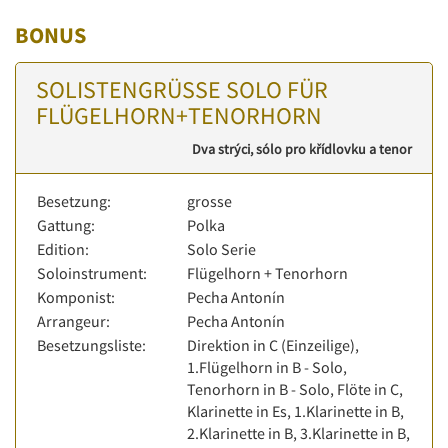
BONUS
SOLISTENGRÜSSE SOLO FÜR
FLÜGELHORN+TENORHORN
Dva strýci, sólo pro křídlovku a tenor
Besetzung:
grosse
Gattung:
Polka
Edition:
Solo Serie
Soloinstrument:
Flügelhorn + Tenorhorn
Komponist:
Pecha Antonín
Arrangeur:
Pecha Antonín
Besetzungsliste:
Direktion in C (Einzeilige),
1.Flügelhorn in B - Solo,
Tenorhorn in B - Solo, Flöte in C,
Klarinette in Es, 1.Klarinette in B,
2.Klarinette in B, 3.Klarinette in B,