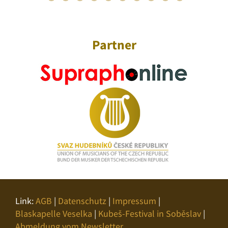
Partner
Link:
AGB
|
Datenschutz
|
Impressum
|
Blaskapelle Veselka
|
Kubeš-Festival in Soběslav
|
Abmeldung vom Newsletter