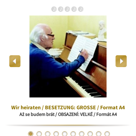
Wir heiraten / BESETZUNG: GROSSE / Format A4
Až se budem brát / OBSAZENÍ: VELKÉ / Formát A4