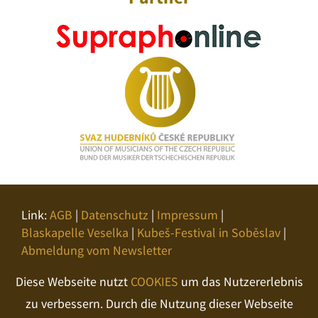
Link:
AGB
|
Datenschutz
|
Impressum
|
Blaskapelle Veselka
|
Kubeš-Festival in Soběslav
|
Abmeldung vom Newsletter
Diese Webseite nutzt
COOKIES
um das Nutzererlebnis
zu verbessern. Durch die Nutzung dieser Webseite