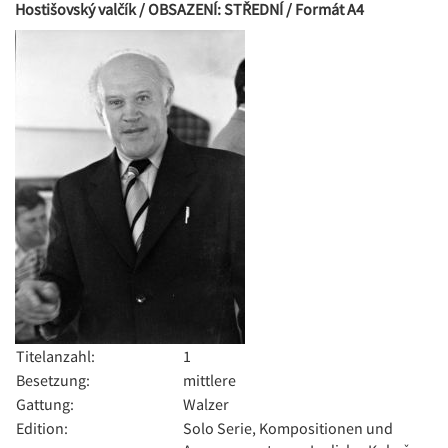
Hostišovský valčík / OBSAZENÍ: STŘEDNÍ / Formát A4
Titelanzahl:
1
Besetzung:
mittlere
Gattung:
Walzer
Edition:
Solo Serie, Kompositionen und