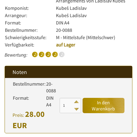
Arrangements von Ladislav Kubeš
Komponist:
Kubeš Ladislav
Arrangeur:
Kubeš Ladislav
Format:
DIN A4
Bestellnummer:
20-0088
Schwierigkeitsstufe:
M - Mittelstufe (Mittelschwer)
Verfügbarkeit:
auf Lager
Bewertung:
Noten
Bestellnummer:
20-
0088
Format:
DIN
In den
A4
Warenkorb
28.00
Preis:
EUR