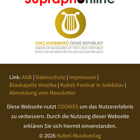
Link:
AGB
|
Datenschutz
|
Impressum
|
Blaskapelle Veselka
|
Kubeš-Festival in Soběslav
|
Abmeldung vom Newsletter
Diese Webseite nutzt
COOKIES
um das Nutzererlebnis
zu verbessern. Durch die Nutzung dieser Webseite
erklären Sie sich hiermit einverstanden.
© 2026
Kubeš Musikverlag