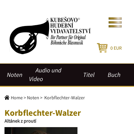
0
EUR
Audio und
Noten
Titel
Buch
Video
Home
>
Noten
>
Korbflechter-Walzer
Korbflechter-Walzer
Altánek z proutí