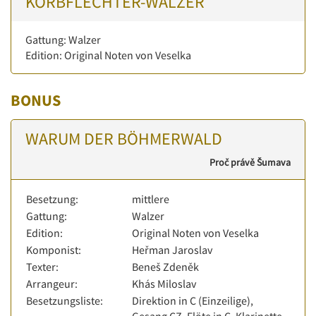
KORBFLECHTER-WALZER
Gattung: Walzer
Edition: Original Noten von Veselka
BONUS
WARUM DER BÖHMERWALD
Proč právě Šumava
Besetzung:
mittlere
Gattung:
Walzer
Edition:
Original Noten von Veselka
Komponist:
Heřman Jaroslav
Texter:
Beneš Zdeněk
Arrangeur:
Khás Miloslav
Besetzungsliste:
Direktion in C (Einzeilige),