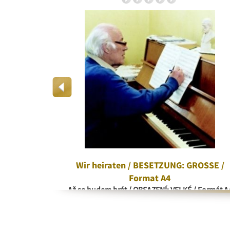
rd
Wir heiraten / BESETZUNG: GROSSE /
Format A4
Až se budem brát / OBSAZENÍ: VELKÉ / Formát A