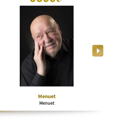
Menuet
Dr
Menuet
K