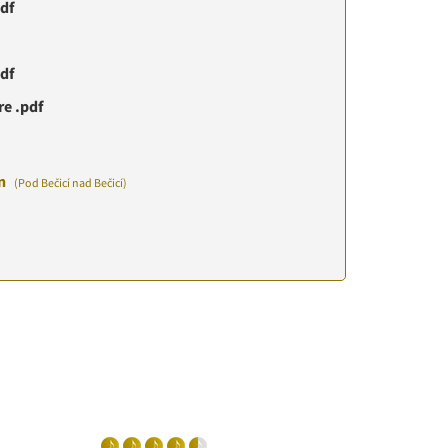
pdf
df
e .pdf
en
(Pod Bečicí nad Bečicí)