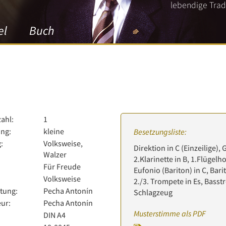
lebendige Tradi
el
Buch
zahl:
1
ng:
kleine
Besetzungsliste:
:
Volksweise,
Direktion in C (Einzeilige), 
Walzer
2.Klarinette in B, 1.Flügelh
Für Freude
Eufonio (Bariton) in C, Bari
Volksweise
2./3. Trompete in Es, Basstr
tung:
Pecha Antonín
Schlagzeug
ur:
Pecha Antonín
Musterstimme als PDF
:
DIN A4