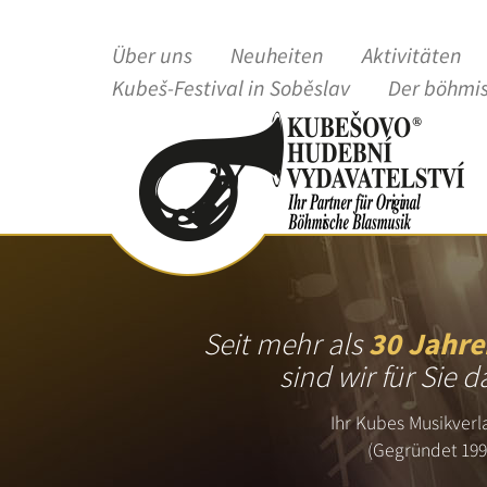
Über uns
Neuheiten
Aktivitäten
Kubeš-Festival in Soběslav
Der böhmi
Seit mehr als
30 Jahre
sind wir für Sie d
Ihr Kubes Musikverl
(Gegründet 199