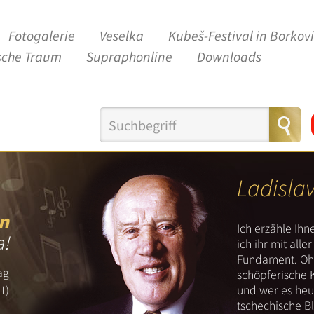
Fotogalerie
Veselka
Kubeš-Festival in Borkov
sche Traum
Supraphonline
Downloads
Ladisla
n
Ich erzähle Ih
a!
ich ihr mit all
Fundament. Ohn
ag
schöpferische 
und wer es heut
1)
tschechische B