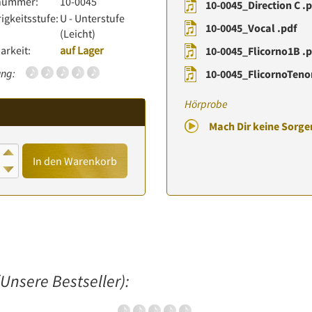
lnummer:
10-0045
10-0045_Direction C .
igkeitsstufe:
U - Unterstufe
10-0045_Vocal .pdf
(Leicht)
arkeit:
auf Lager
10-0045_Flicorno1B .p
ng:
10-0045_FlicornoTenor
Hörprobe
Mach Dir keine Sorg
In den Warenkorb
Unsere Bestseller):