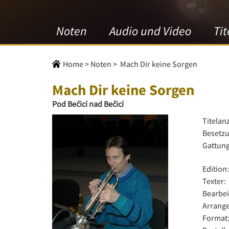
Noten
Audio und Video
Tit
Home
>
Noten
>
Mach Dir keine Sorgen
Mach Dir keine Sorgen
Pod Bečicí nad Bečicí
Titelan
Besetzu
Gattung
Edition:
Texter:
Bearbei
Arrange
Format