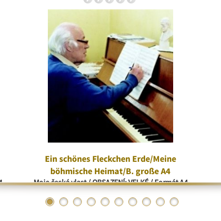
Ein schönes Fleckchen Erde/Meine
böhmische Heimat/B. große A4
4
Moje česká vlast / OBSAZENÍ: VELKÉ / Formát A4