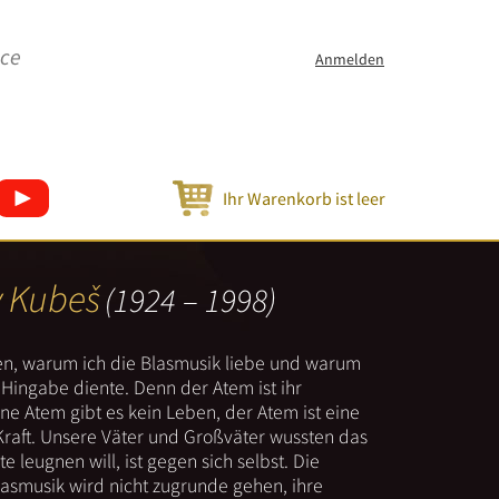
ice
Anmelden
Ihr Warenkorb ist leer
v Kubeš
(1924 – 1998)
nen, warum ich die Blasmusik liebe und warum
er Hingabe diente. Denn der Atem ist ihr
e Atem gibt es kein Leben, der Atem ist eine
Kraft. Unsere Väter und Großväter wussten das
e leugnen will, ist gegen sich selbst. Die
lasmusik wird nicht zugrunde gehen, ihre