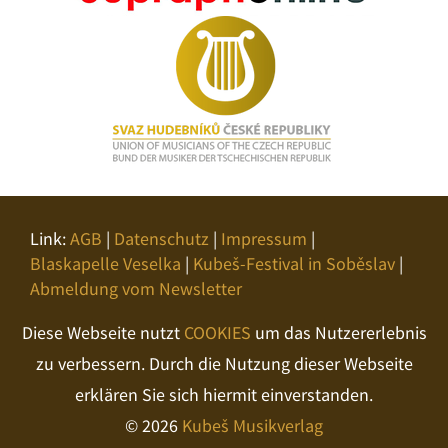
Link:
AGB
|
Datenschutz
|
Impressum
|
Blaskapelle Veselka
|
Kubeš-Festival in Soběslav
|
Abmeldung vom Newsletter
Diese Webseite nutzt
COOKIES
um das Nutzererlebnis
zu verbessern. Durch die Nutzung dieser Webseite
erklären Sie sich hiermit einverstanden.
© 2026
Kubeš Musikverlag