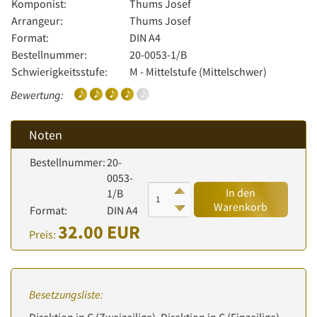
Komponist:
Thums Josef
Arrangeur:
Thums Josef
Format:
DIN A4
Bestellnummer:
20-0053-1/B
Schwierigkeitsstufe:
M - Mittelstufe (Mittelschwer)
Bewertung:
Noten
Bestellnummer:
20-
0053-
In den
1/B
Warenkorb
Format:
DIN A4
32.00 EUR
Preis:
Besetzungsliste: