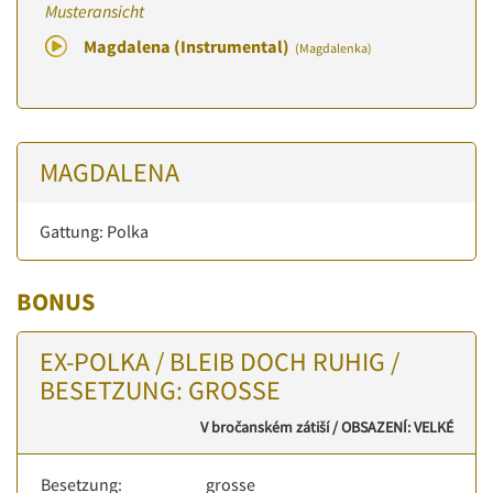
Musteransicht
Magdalena (Instrumental)
(Magdalenka)
MAGDALENA
Gattung: Polka
BONUS
EX-POLKA / BLEIB DOCH RUHIG /
BESETZUNG: GROSSE
V bročanském zátiší / OBSAZENÍ: VELKÉ
Besetzung:
grosse