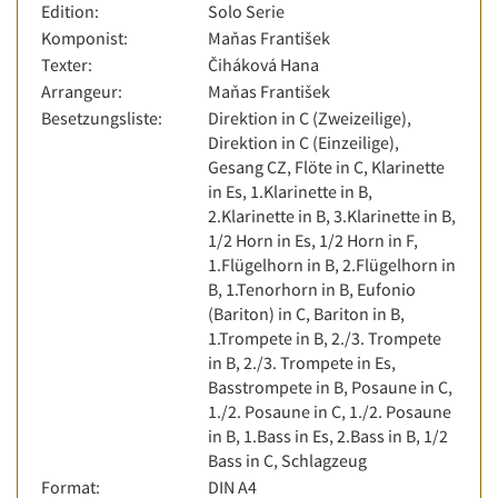
Edition:
Solo Serie
Komponist:
Maňas František
Texter:
Čiháková Hana
Arrangeur:
Maňas František
Besetzungsliste:
Direktion in C (Zweizeilige),
Direktion in C (Einzeilige),
Gesang CZ, Flöte in C, Klarinette
in Es, 1.Klarinette in B,
2.Klarinette in B, 3.Klarinette in B,
1/2 Horn in Es, 1/2 Horn in F,
1.Flügelhorn in B, 2.Flügelhorn in
B, 1.Tenorhorn in B, Eufonio
(Bariton) in C, Bariton in B,
1.Trompete in B, 2./3. Trompete
in B, 2./3. Trompete in Es,
Basstrompete in B, Posaune in C,
1./2. Posaune in C, 1./2. Posaune
in B, 1.Bass in Es, 2.Bass in B, 1/2
Bass in C, Schlagzeug
Format:
DIN A4