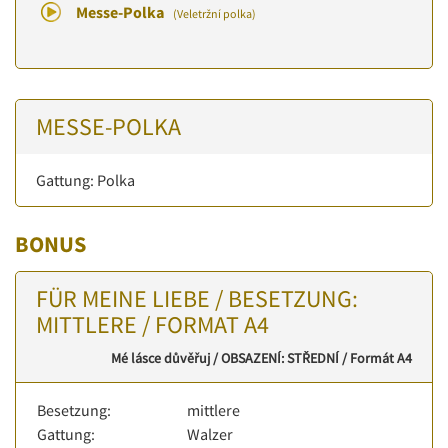
Messe-Polka
(Veletržní polka)
MESSE-POLKA
Gattung: Polka
BONUS
FÜR MEINE LIEBE / BESETZUNG:
MITTLERE / FORMAT A4
Mé lásce důvěřuj / OBSAZENÍ: STŘEDNÍ / Formát A4
Besetzung:
mittlere
Gattung:
Walzer