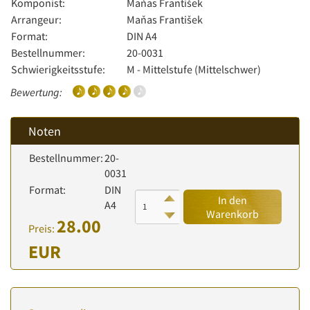
Komponist:
Maňas František
Arrangeur:
Maňas František
Format:
DIN A4
Bestellnummer:
20-0031
Schwierigkeitsstufe:
M - Mittelstufe (Mittelschwer)
Bewertung:
Noten
Bestellnummer:
20-
0031
Format:
DIN
In den
A4
Warenkorb
28.00
Preis:
EUR