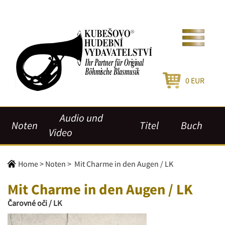
0
EUR
Audio und
Noten
Titel
Buch
Video
Home
>
Noten
>
Mit Charme in den Augen / LK
Mit Charme in den Augen / LK
Čarovné oči / LK