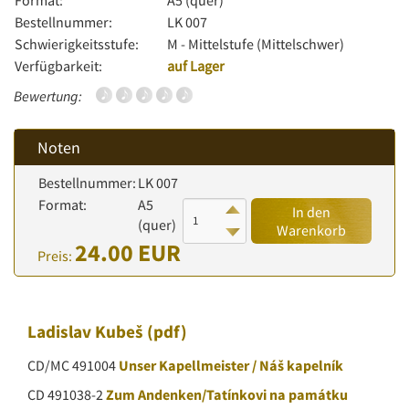
Format:
A5 (quer)
Bestellnummer:
LK 007
Schwierigkeitsstufe:
M - Mittelstufe (Mittelschwer)
Verfügbarkeit:
auf Lager
Bewertung:
Noten
Bestellnummer:
LK 007
Format:
A5
In den
(quer)
Warenkorb
24.00 EUR
Preis:
Ladislav Kubeš
(pdf)
CD/MC 491004
Unser Kapellmeister / Náš kapelník
CD 491038-2
Zum Andenken/Tatínkovi na památku