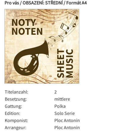
Pro vás / OBSAZENÍ: STŘEDNÍ / Formát A4
Titelanzahl:
2
Besetzung:
mittlere
Gattung:
Polka
Edition:
Solo Serie
Komponist:
Ploc Antonín
Arrangeur:
Ploc Antonín