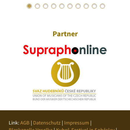
Partner
Link:
AGB
|
Datenschutz
|
Impressum
|
Blaskapelle Veselka
|
Kubeš-Festival in Soběslav
|