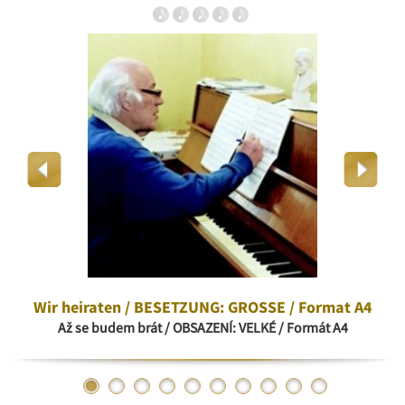
Wir heiraten / BESETZUNG: GROSSE / Format A4
Až se budem brát / OBSAZENÍ: VELKÉ / Formát A4