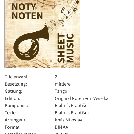
Titelanzahl:
2
Besetzung:
mittlere
Gattung:
Tango
Edition:
Original Noten von Veselka
Komponist:
Blahník František
Texter:
Blahník František
Arrangeur:
Khás Miloslav
Format:
DIN A4