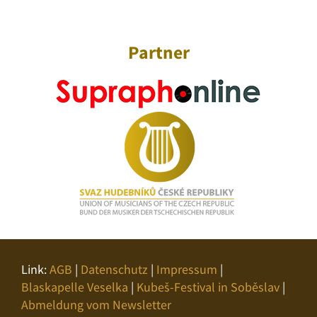
Partner
Link:
AGB
|
Datenschutz
|
Impressum
|
Blaskapelle Veselka
|
Kubeš-Festival in Soběslav
|
Abmeldung vom Newsletter