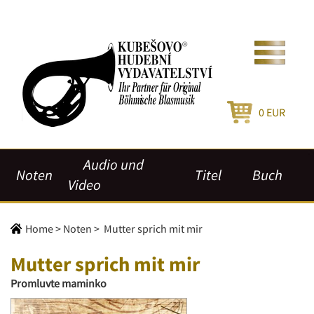
0
EUR
Audio und
Noten
Titel
Buch
Video
Home
>
Noten
>
Mutter sprich mit mir
Mutter sprich mit mir
Promluvte maminko