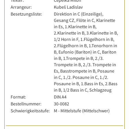
Texter:
Čepelka Miloň
Arrangeur:
Kubeš Ladislav
Besetzungsliste:
Direktion in C (Einzeilige),
Gesang CZ, Flöte in C, Klarinette
in Es, 1.Klarinette in B,
2.Klarinette in B, 3.Klarinette in B,
1/2 Horn in F, 1.Flügelhorn in B,
2.Flügelhorn in B, 1.Tenorhorn in
B, Eufonio (Bariton) in C, Bariton
in B, 1.Trompete in B, 2./3.
Trompete in B, 2./3. Trompete in
Es, Basstrompete in B, Posaune
in C, 1./2. Posaune in C, 1./2.
Posaune in B, 1.Bass in Es, 2.Bass
in B, 1/2 Bass in C, Schlagzeug
Format:
DIN A4
Bestellnummer:
30-0082
Schwierigkeitsstufe:
M - Mittelstufe (Mittelschwer)