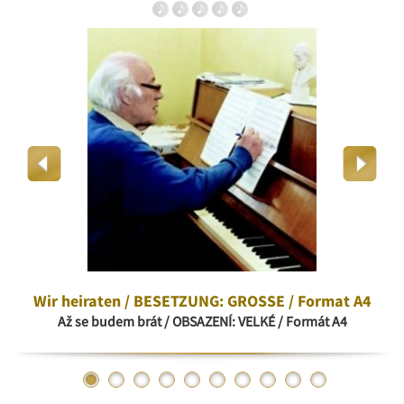
Wir heiraten / BESETZUNG: GROSSE / Format A4
Až se budem brát / OBSAZENÍ: VELKÉ / Formát A4