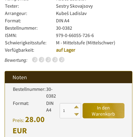
Texter:
Sestry Skovajsovy
Arrangeur:
Kubeš Ladislav
Format:
DIN A4
Bestellnummer:
30-0382
ISMN:
979-0-66055-726-6
Schwierigkeitsstufe:
M - Mittelstufe (Mittelschwer)
Verfügbarkeit:
auf Lager
Bewertung:
Noten
Bestellnummer:
30-
0382
Format:
DIN
In den
A4
Warenkorb
28.00
Preis:
EUR