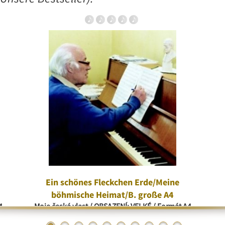
Ein schönes Fleckchen Erde/Meine
böhmische Heimat/B. große A4
4
Moje česká vlast / OBSAZENÍ: VELKÉ / Formát A4