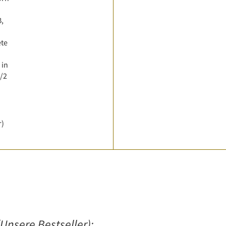
B,
ete
 in
1/2
r)
Unsere Bestseller):