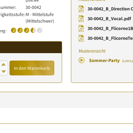
:
DIN A4
lnummer:
30-0042
30-0042_B_Direction C
igkeitsstufe:
M - Mittelstufe
30-0042_B_Vocal.pdf
(Mittelschwer)
30-0042_B_Flicorno1B
ng:
30-0042_B_FlicornoTe
Musteransicht
Sommer-Party
(Letní 
In den Warenkorb