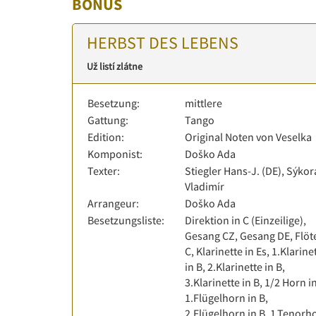
BONUS
HERBST DES LEBENS
Už listí zlátne
Besetzung:
mittlere
Gattung:
Tango
Edition:
Original Noten von Veselka
Komponist:
Doško Ada
Texter:
Stiegler Hans-J. (DE), Sýkor
Vladimír
Arrangeur:
Doško Ada
Besetzungsliste:
Direktion in C (Einzeilige),
Gesang CZ, Gesang DE, Flöte
C, Klarinette in Es, 1.Klarine
in B, 2.Klarinette in B,
3.Klarinette in B, 1/2 Horn in
1.Flügelhorn in B,
2.Flügelhorn in B, 1.Tenorh