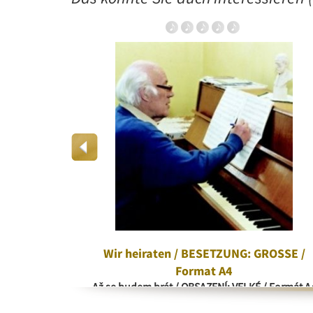
rd
Wir heiraten / BESETZUNG: GROSSE /
Format A4
Až se budem brát / OBSAZENÍ: VELKÉ / Formát A