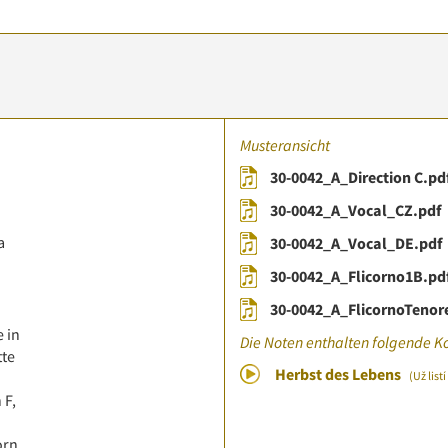
Musteransicht
30-0042_A_Direction C.pd
30-0042_A_Vocal_CZ.pdf
a
30-0042_A_Vocal_DE.pdf
30-0042_A_Flicorno1B.pd
30-0042_A_FlicornoTenor
 in
Die Noten enthalten folgende K
tte
Herbst des Lebens
(Už list
 F,
orn