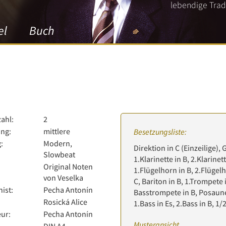
lebendige Tradi
el
Buch
zahl:
2
ng:
mittlere
Besetzungsliste:
:
Modern,
Direktion in C (Einzeilige), 
Slowbeat
1.Klarinette in B, 2.Klarinett
Original Noten
1.Flügelhorn in B, 2.Flügelh
von Veselka
C, Bariton in B, 1.Trompete 
ist:
Pecha Antonín
Basstrompete in B, Posaune 
Rosická Alice
1.Bass in Es, 2.Bass in B, 1
ur:
Pecha Antonín
Musteransicht