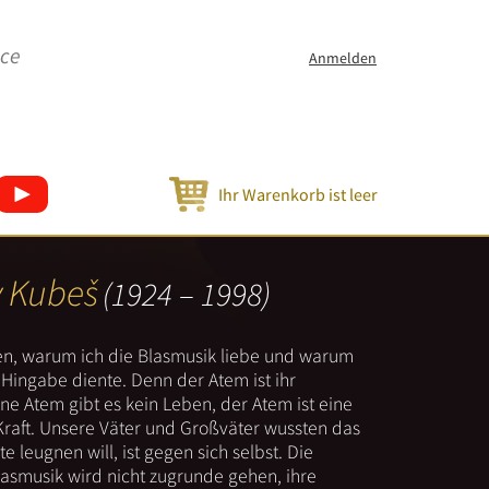
ice
Anmelden
Ihr Warenkorb ist leer
v Kubeš
(1924 – 1998)
nen, warum ich die Blasmusik liebe und warum
er Hingabe diente. Denn der Atem ist ihr
e Atem gibt es kein Leben, der Atem ist eine
Kraft. Unsere Väter und Großväter wussten das
e leugnen will, ist gegen sich selbst. Die
lasmusik wird nicht zugrunde gehen, ihre