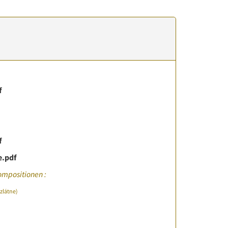
f
f
e.pdf
ompositionen :
í zlátne)