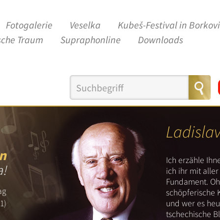
Fotogalerie
Veselka
Kubeš-Festival in Borkov
sche Traum
Supraphonline
Downloads
Ladisla
n
Ich erzähle Ih
a!
ich ihr mit all
Fundament. Ohn
ag
schöpferische 
und wer es heut
1)
tschechische B