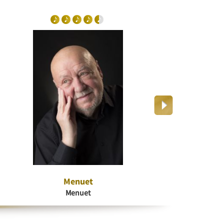
Menuet
Dr
Menuet
K