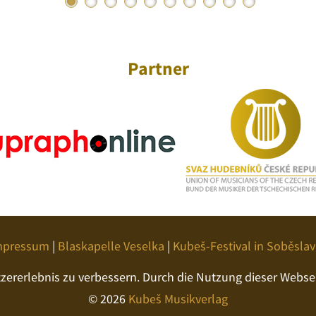
Partner
mpressum
|
Blaskapelle Veselka
|
Kubeš-Festival in Soběslav
ererlebnis zu verbessern. Durch die Nutzung dieser Webseit
© 2026
Kubeš Musikverlag