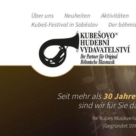
Über uns
Neuheiten
Aktivitäten
Kubeš-Festival in Soběslav
Der böhmi
Seit mehr als
30 Jahre
sind wir für Sie d
Ihr Kubes Musikverl
(Gegründet 199