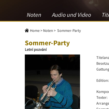
Noten
Audio und Video
Tit
Home
>
Noten
>
Sommer-Party
Sommer-Party
Letní pozvání
Titelan
Besetzu
Gattung
Edition:
Kompon
Texter:
Arrange