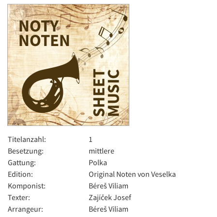
Titelanzahl:
1
Besetzung:
mittlere
Gattung:
Polka
Edition:
Original Noten von Veselka
Komponist:
Béreš Viliam
Texter:
Zajíček Josef
Arrangeur:
Béreš Viliam