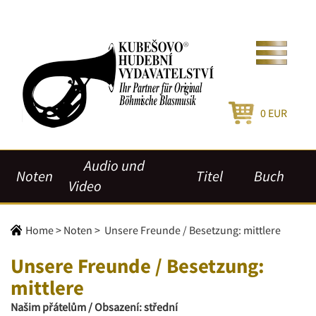
0
EUR
Audio und
Noten
Titel
Buch
Video
Home
>
Noten
>
Unsere Freunde / Besetzung: mittlere
Unsere Freunde / Besetzung:
mittlere
Našim přátelům / Obsazení: střední