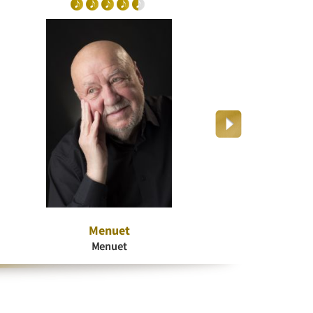
Menuet
Dr
Menuet
K