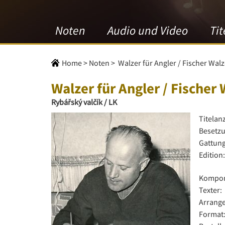
Noten
Audio und Video
Tit
Home
>
Noten
>
Walzer für Angler / Fischer Walz
Walzer für Angler / Fischer 
Rybářský valčík / LK
Titelan
Besetzu
Gattung
Edition:
Kompon
Texter:
Arrange
Format