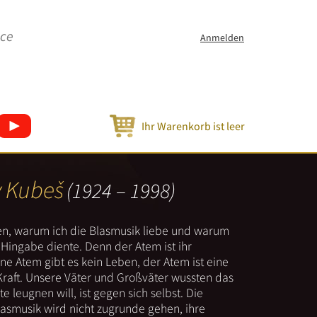
ice
Anmelden
Ihr Warenkorb ist leer
v Kubeš
(1924 – 1998)
nen, warum ich die Blasmusik liebe und warum
er Hingabe diente. Denn der Atem ist ihr
e Atem gibt es kein Leben, der Atem ist eine
Kraft. Unsere Väter und Großväter wussten das
e leugnen will, ist gegen sich selbst. Die
lasmusik wird nicht zugrunde gehen, ihre