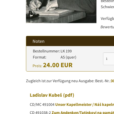
Bestel
Schwier
Verfügb
Bewertu
Noten
Bestellnummer:
LK 199
Format:
A5 (quer)
24.00 EUR
Preis:
Zugleich ist zur Verfügung neu Ausgabe: Best.-Nr.:
3
Ladislav Kubeš
(pdf)
CD/MC 491004
Unser Kapellmeister / Náš kapel
CD 491038-2
Zum Andenken/Tatínkovi na pamá