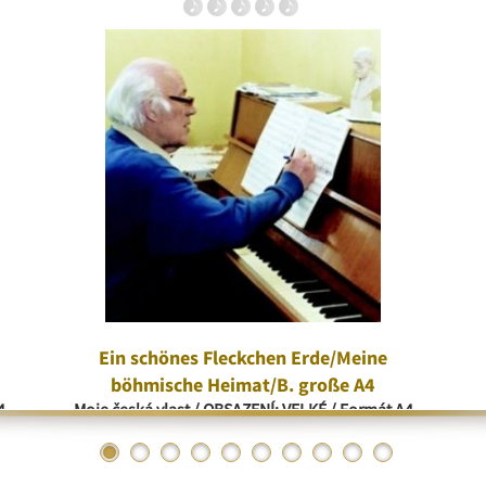
Ein schönes Fleckchen Erde/Meine
böhmische Heimat/B. große A4
4
Moje česká vlast / OBSAZENÍ: VELKÉ / Formát A4