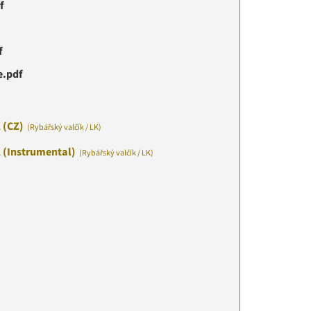
f
f
e.pdf
K (CZ)
(Rybářský valčík / LK)
K (Instrumental)
(Rybářský valčík / LK)