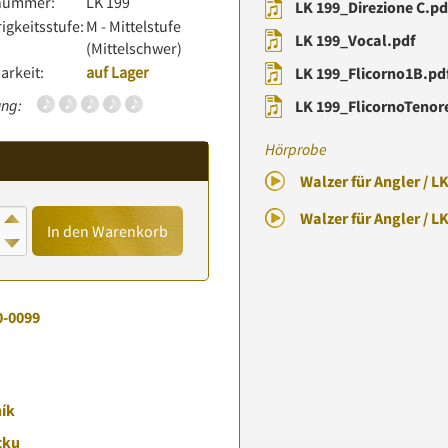
lnummer:
LK 199
LK 199_Direzione C.pd
igkeitsstufe:
M - Mittelstufe
LK 199_Vocal.pdf
(Mittelschwer)
arkeit:
auf Lager
LK 199_Flicorno1B.pd
ng:
LK 199_FlicornoTenor
Hörprobe
Walzer für Angler / L
Walzer für Angler / L
In den Warenkorb
0-0099
ník
tku