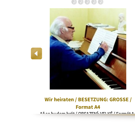
rd
Wir heiraten / BESETZUNG: GROSSE /
Format A4
Až se budem brát / OBSAZENÍ: VELKÉ / Formát A