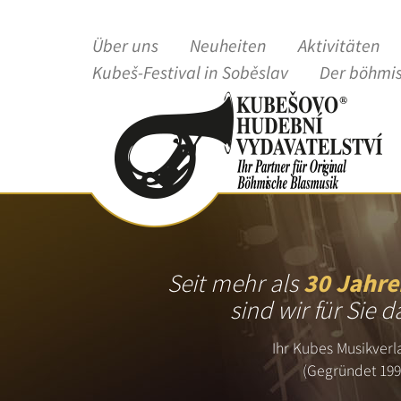
Über uns
Neuheiten
Aktivitäten
Kubeš-Festival in Soběslav
Der böhmi
Seit mehr als
30 Jahre
sind wir für Sie d
Ihr Kubes Musikverl
(Gegründet 199