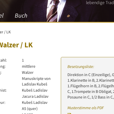
lebendige Tradi
el
Buch
er / LK
Walzer / LK
zahl:
1
ng:
mittlere
Besetzungsliste:
:
Walzer
Direktion in C (Einzeilige), 
Manuskripte von
1.Klarinette in B, 2.Klarinett
Ladislav Kubeš
1.Flügelhorn in B, 2.Flügelh
ist:
Kubeš Ladislav
C, 1.Trompete in B Obligat, 
Jacura Ladislav
Posaune in C, 1/2 Bass in C
ur:
Kubeš Ladislav
Musterstimme als PDF
:
A5 (quer)