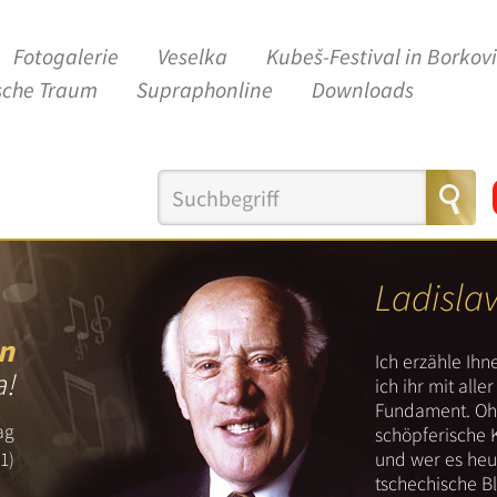
Fotogalerie
Veselka
Kubeš-Festival in Borkov
sche Traum
Supraphonline
Downloads
Ladisla
n
Ich erzähle Ih
a!
ich ihr mit all
Fundament. Ohn
ag
schöpferische 
und wer es heut
1)
tschechische B