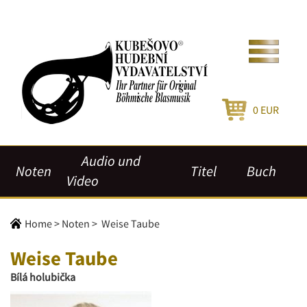
0
EUR
Audio und
Noten
Titel
Buch
Video
Home
>
Noten
>
Weise Taube
Weise Taube
Bílá holubička