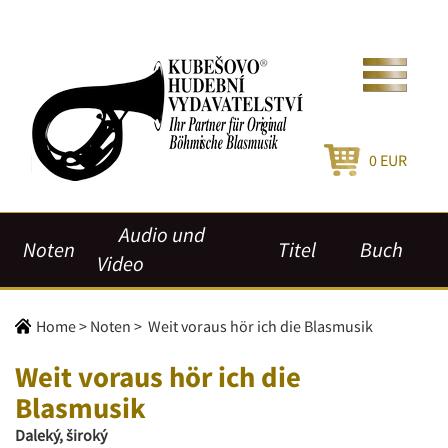
0
EUR
Audio und
Noten
Titel
Buch
Video
Home
>
Noten
>
Weit voraus hör ich die Blasmusik
Weit voraus hör ich die
Blasmusik
Daleký, široký