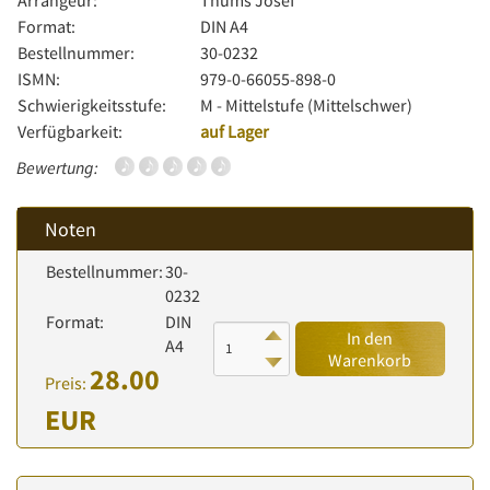
Arrangeur:
Thums Josef
Format:
DIN A4
Bestellnummer:
30-0232
ISMN:
979-0-66055-898-0
Schwierigkeitsstufe:
M - Mittelstufe (Mittelschwer)
Verfügbarkeit:
auf Lager
Bewertung:
Noten
Bestellnummer:
30-
0232
Format:
DIN
In den
A4
Warenkorb
28.00
Preis:
EUR