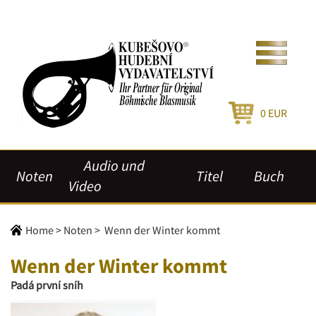
0
EUR
Audio und
Noten
Titel
Buch
Video
Home
>
Noten
>
Wenn der Winter kommt
Wenn der Winter kommt
Padá první sníh