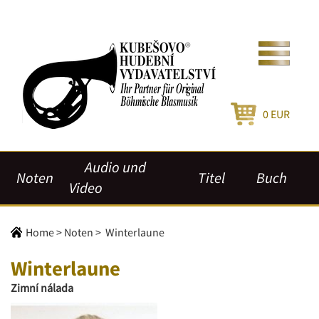
0
EUR
Audio und
Noten
Titel
Buch
Video
Home
>
Noten
>
Winterlaune
Winterlaune
Zimní nálada