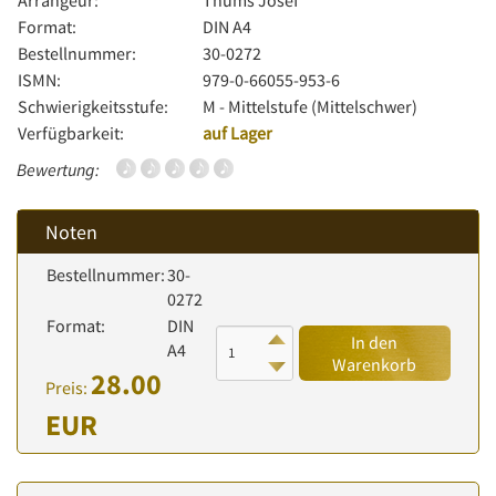
Arrangeur:
Thums Josef
Format:
DIN A4
Bestellnummer:
30-0272
ISMN:
979-0-66055-953-6
Schwierigkeitsstufe:
M - Mittelstufe (Mittelschwer)
Verfügbarkeit:
auf Lager
Bewertung:
Noten
Bestellnummer:
30-
0272
Format:
DIN
In den
A4
Warenkorb
28.00
Preis:
EUR