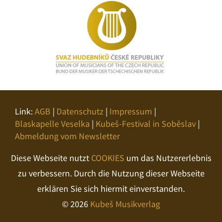
Link:
AGB
|
Datenschutz
|
Impressum
|
Blaskapelle Veselka
|
Kubeš-Festival in Soběslav
|
Abmeldung vom Newsletter
Diese Webseite nutzt
COOKIES
um das Nutzererlebnis
zu verbessern. Durch die Nutzung dieser Webseite
erklären Sie sich hiermit einverstanden.
© 2026
Kubeš Musikverlag