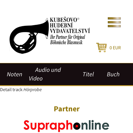
0
EUR
Audio und
Noten
Titel
Buch
Video
Detail track
Hörprobe
Partner