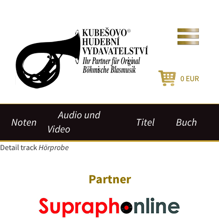
0
EUR
Audio und
Noten
Titel
Buch
Video
Detail track
Hörprobe
Partner