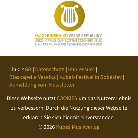
Link:
AGB
|
Datenschutz
|
Impressum
|
Blaskapelle Veselka
|
Kubeš-Festival in Soběslav
|
Abmeldung vom Newsletter
Diese Webseite nutzt
COOKIES
um das Nutzererlebnis
zu verbessern. Durch die Nutzung dieser Webseite
erklären Sie sich hiermit einverstanden.
© 2026
Kubeš Musikverlag