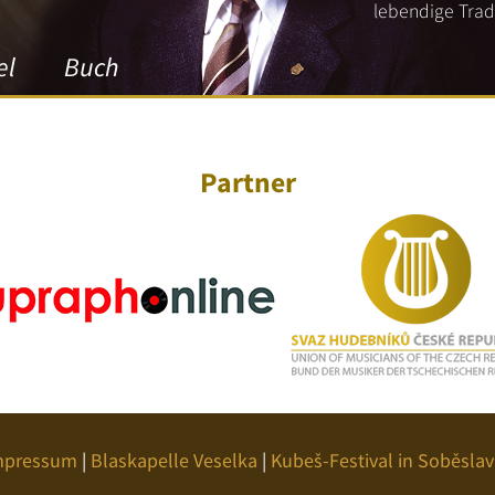
lebendige Tradi
el
Buch
Partner
mpressum
|
Blaskapelle Veselka
|
Kubeš-Festival in Soběslav