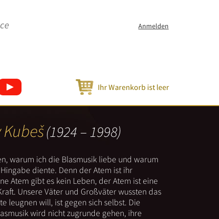
ice
Anmelden
Ihr Warenkorb ist leer
v Kubeš
(1924 – 1998)
nen, warum ich die Blasmusik liebe und warum
er Hingabe diente. Denn der Atem ist ihr
e Atem gibt es kein Leben, der Atem ist eine
Kraft. Unsere Väter und Großväter wussten das
e leugnen will, ist gegen sich selbst. Die
lasmusik wird nicht zugrunde gehen, ihre