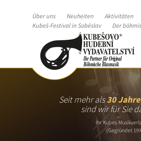
Über uns
Neuheiten
Aktivitäten
Kubeš-Festival in Soběslav
Der böhmi
Seit mehr als
30 Jahre
sind wir für Sie d
Ihr Kubes Musikverl
(Gegründet 199