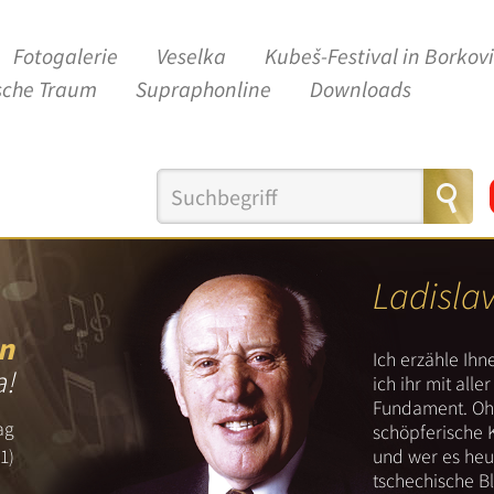
Fotogalerie
Veselka
Kubeš-Festival in Borkov
sche Traum
Supraphonline
Downloads
Ladisla
n
Ich erzähle Ih
a!
ich ihr mit all
Fundament. Ohn
ag
schöpferische 
und wer es heut
1)
tschechische B